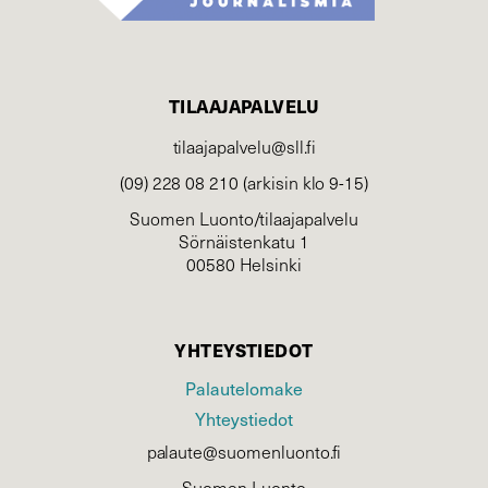
TILAAJAPALVELU
tilaajapalvelu@sll.fi
(09) 228 08 210 (arkisin klo 9-15)
Suomen Luonto/tilaajapalvelu
Sörnäistenkatu 1
00580 Helsinki
YHTEYSTIEDOT
Palautelomake
Yhteystiedot
palaute@suomenluonto.fi
Suomen Luonto