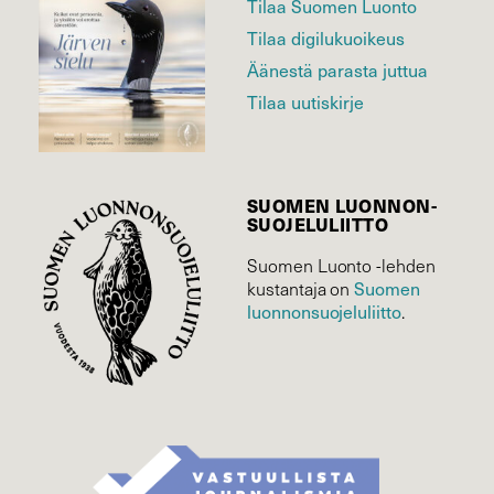
Tilaa Suomen Luonto
Tilaa digilukuoikeus
Äänestä parasta juttua
Tilaa uutiskirje
SUOMEN LUONNON­
SUOJELU­LIITTO
Suomen Luonto -lehden
Suomen
kustantaja on
luonnonsuojelu­liitto
.