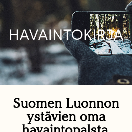
HAVAINTOKIRJA
Suomen Luonnon
ystävien oma
havaintopalsta.