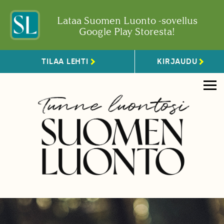
Lataa Suomen Luonto -sovellus
Google Play Storesta!
TILAA LEHTI
KIRJAUDU