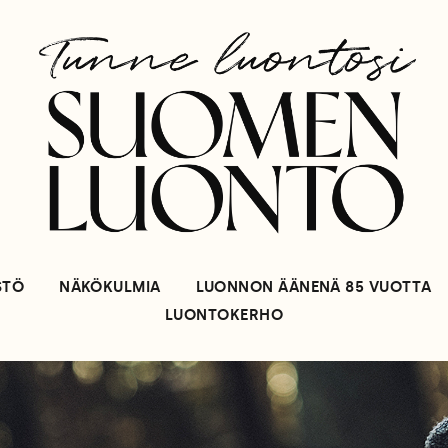
STÖ
NÄKÖKULMIA
LUONNON ÄÄNENÄ 85 VUOTTA
LUONTOKERHO