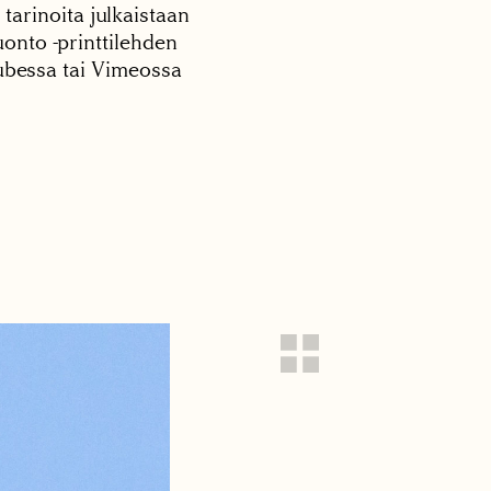
 tarinoita julkaistaan
onto -printtilehden
tubessa tai Vimeossa