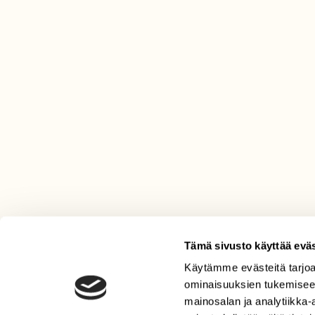
Tämä sivusto käyttää eväs
Käytämme evästeitä tarjoa
LEHTI
ominaisuuksien tukemisee
Uusin lehti
mainosalan ja analytiikka