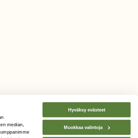
Hyväksy evästeet
an
sen median,
Muokkaa valintoja
. Kumppanimme
TILAA
SUOMEN