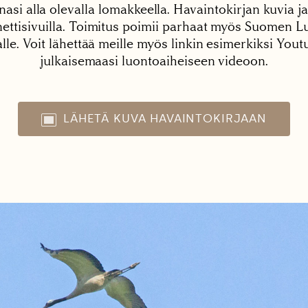
nasi alla olevalla lomakkeella. Havaintokirjan kuvia ja
tisivuilla. Toimitus poimii parhaat myös Suomen Lu
alle. Voit lähettää meille myös linkin esimerkiksi You
julkaisemaasi luontoaiheiseen videoon.
LÄHETÄ KUVA HAVAINTOKIRJAAN