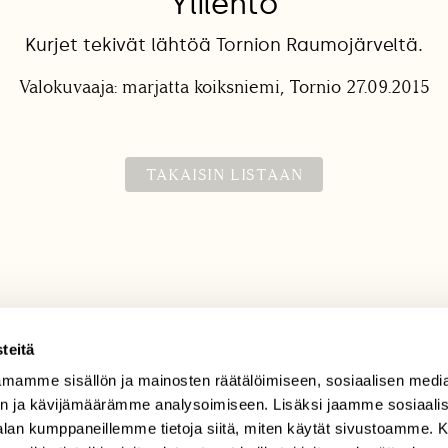
Ylilento
Kurjet tekivät lähtöä Tornion Raumojärveltä.
Valokuvaaja: marjatta koiksniemi, Tornio 27.09.2015
TAKAISIN LISTAAN
teitä
mamme sisällön ja mainosten räätälöimiseen, sosiaalisen medi
TILAAJAPALVELU
n ja kävijämäärämme analysoimiseen. Lisäksi jaamme sosiaali
tilaajapalvelu@sll.fi
-alan kumppaneillemme tietoja siitä, miten käytät sivustoamme