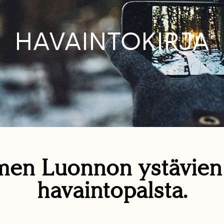
HAVAINTOKIRJA
en Luonnon ystävie
havaintopalsta.