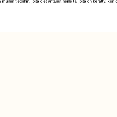
 muihin tietoihin, joita olet antanut heille tai joita on kerätty, kun 
(09) 228 08 210 (arkisin
klo 9-15)
Suomen
Luonto/tilaajapalvelu
Sörnäistenkatu 1
00580 Helsinki
ELU­
YHTEYSTIEDOT
ntaja on
Palautelomake
Yhteystiedot
palaute@suomenluonto.fi
Suomen Luonto
Sörnäistenkatu 1
00580 Helsinki
Mediatiedot
Tietosuojaseloste