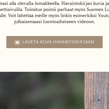
nasi alla olevalla lomakkeella. Havaintokirjan kuvia ja
tisivuilla. Toimitus poimii parhaat myös Suomen Lu
alle. Voit lähettää meille myös linkin esimerkiksi You
julkaisemaasi luontoaiheiseen videoon.
LÄHETÄ KUVA HAVAINTOKIRJAAN