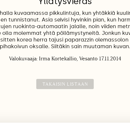
Yllätysvieras
ihalla kuvaamassa pikkulintuja, kun yhtäkkiä kuuli
en tunnistanut. Asia selvisi hyvinkin pian, kun h
ntujen ruokinta-automaatin jalalle, noin viiden met
 olla molemmat yhtä pöllämystyneitä. Jonkun ku
sitten korea herra tajusi paparazzin olemassolon 
pihakoivun oksalle. Siitäkin sain muutaman kuvan
Valokuvaaja: Irma Kortekallio, Vesanto 17.11.2014
TAKAISIN LISTAAN