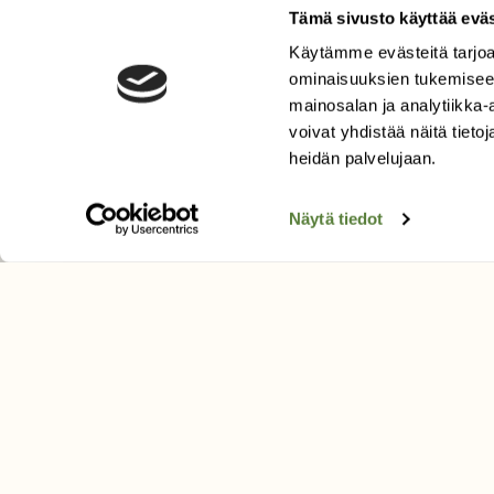
Tämä sivusto käyttää eväs
Käytämme evästeitä tarjoa
LEHTI
ominaisuuksien tukemisee
Uusin lehti
mainosalan ja analytiikka
Tilaa Suomen Luonto
voivat yhdistää näitä tietoja
Tilaa digilukuoikeus
heidän palvelujaan.
Äänestä parasta juttua
Näytä tiedot
Tilaa uutiskirje
SUOMEN LUONNON­SUOJ
LIITTO
Suomen Luonto -lehden kusta
Suomen luonnonsuojelu­liitto
.