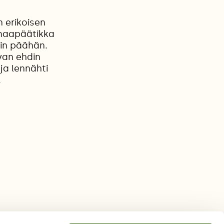
n erikoisen
armaapäätikka
rin päähän.
van ehdin
ja lennähti
.