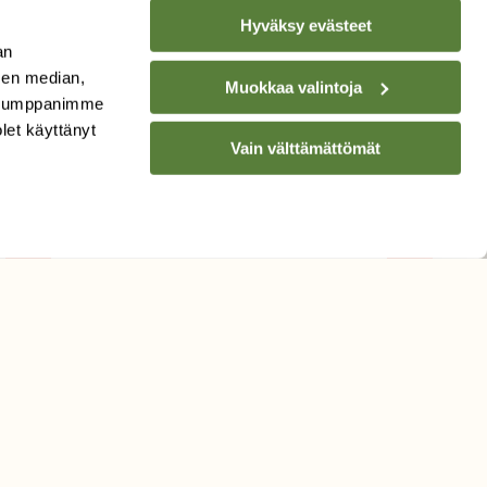
Hyväksy evästeet
an
sen median,
Muokkaa valintoja
. Kumppanimme
TILAA
SUOMEN
olet käyttänyt
LUONNON
UUTIS­KIRJE
Vain välttämättömät
Sähköpostiosoite
Hyväksyn tietojeni käytön
uutiskirjeen lähettämiseen
Tietosuojaseloste