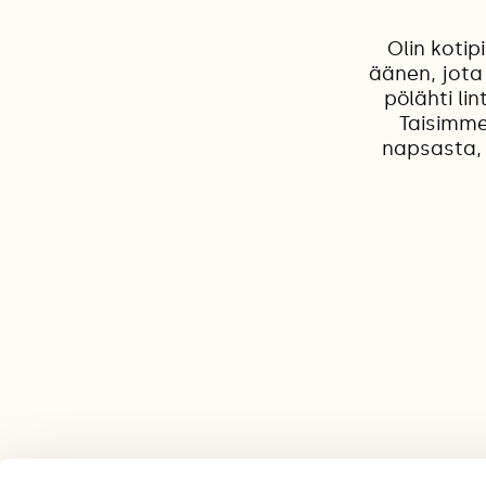
Olin kotip
äänen, jota 
pölähti li
Taisimme
napsasta, 