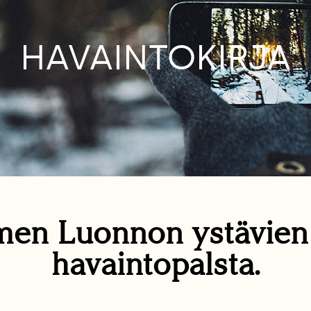
HAVAINTOKIRJA
en Luonnon ystävie
havaintopalsta.