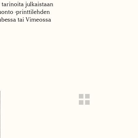
 tarinoita julkaistaan
onto -printtilehden
tubessa tai Vimeossa