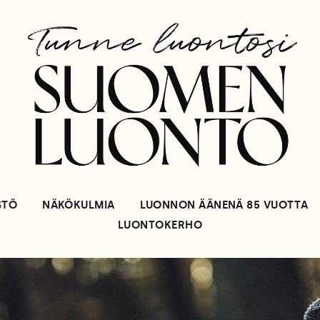
STÖ
NÄKÖKULMIA
LUONNON ÄÄNENÄ 85 VUOTTA
LUONTOKERHO