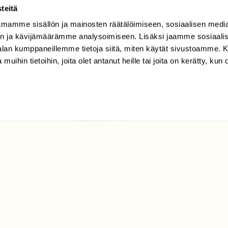
teitä
mamme sisällön ja mainosten räätälöimiseen, sosiaalisen medi
TILAAJAPALVELU
n ja kävijämäärämme analysoimiseen. Lisäksi jaamme sosiaali
tilaajapalvelu@sll.fi
-alan kumppaneillemme tietoja siitä, miten käytät sivustoamme
 muihin tietoihin, joita olet antanut heille tai joita on kerätty, kun 
(09) 228 08 210 (arkisin
klo 9-15)
Suomen
Luonto/tilaajapalvelu
Sörnäistenkatu 1
00580 Helsinki
ELU­
YHTEYSTIEDOT
ntaja on
Palautelomake
Yhteystiedot
palaute@suomenluonto.fi
Suomen Luonto