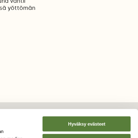
una vahtii
ässä yöttömän
Hyväksy evästeet
an
TILAA
SUOMEN