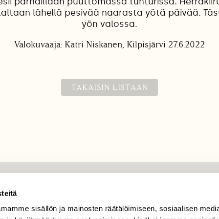
esii parhaillaan puuttomassa tunturissa. Herrakiir
altaan lähellä pesivää naarasta yötä päivää. T
yön valossa.
Valokuvaaja: Katri Niskanen, Kilpisjärvi 27.6.2022
TAKAISIN LISTAAN
TILAAJAPALVELU
teitä
tilaajapalvelu@sll.fi
mamme sisällön ja mainosten räätälöimiseen, sosiaalisen medi