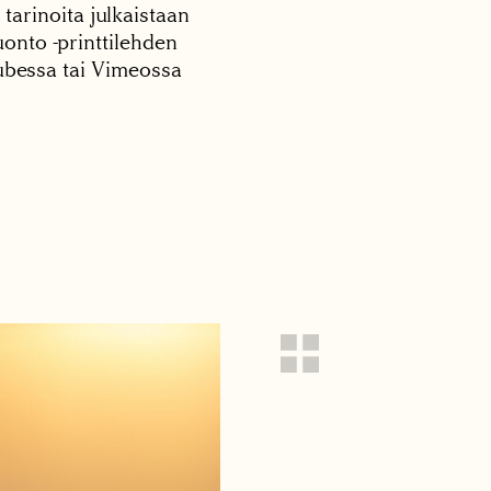
 tarinoita julkaistaan
onto -printtilehden
tubessa tai Vimeossa