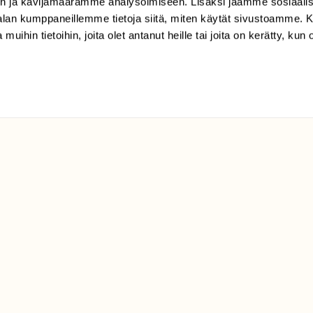
n ja kävijämäärämme analysoimiseen. Lisäksi jaamme sosiaali
(09) 228 08 210 (arkisin
-alan kumppaneillemme tietoja siitä, miten käytät sivustoamme
klo 9-15)
 muihin tietoihin, joita olet antanut heille tai joita on kerätty, kun 
Suomen
Luonto/tilaajapalvelu
Sörnäistenkatu 1
00580 Helsinki
ELU­
YHTEYSTIEDOT
ntaja on
Palautelomake
Yhteystiedot
palaute@suomenluonto.fi
Suomen Luonto
Sörnäistenkatu 1
00580 Helsinki
Mediatiedot
Tietosuojaseloste