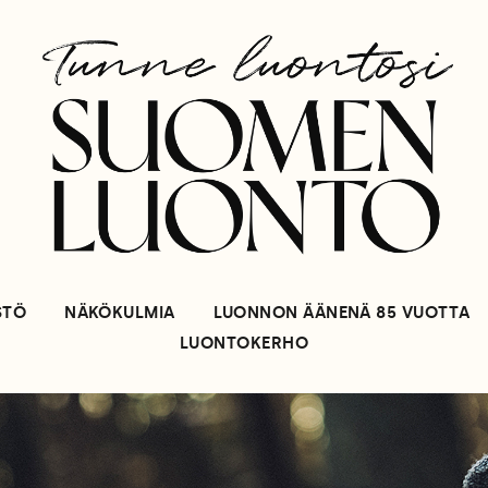
STÖ
NÄKÖKULMIA
LUONNON ÄÄNENÄ 85 VUOTTA
LUONTOKERHO