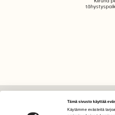
Kiiruna p
tähystyspaik
LEHTI
Tämä sivusto käyttää eväs
Uusin lehti
Käytämme evästeitä tarjoa