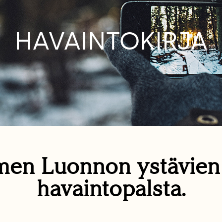
HAVAINTOKIRJA
en Luonnon ystävie
havaintopalsta.