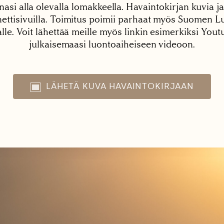
nasi alla olevalla lomakkeella. Havaintokirjan kuvia ja
tisivuilla. Toimitus poimii parhaat myös Suomen Lu
alle. Voit lähettää meille myös linkin esimerkiksi You
julkaisemaasi luontoaiheiseen videoon.
LÄHETÄ KUVA HAVAINTOKIRJAAN