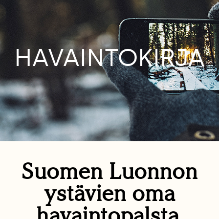
HAVAINTOKIRJA
Suomen Luonnon
ystävien oma
havaintopalsta.