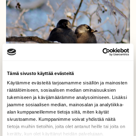
Tämä sivusto käyttää evästeitä
Käytämme evästeitä tarjoamamme sisällön ja mainosten
räätälöimiseen, sosiaalisen median ominaisuuksien
tukemiseen ja kävijämäärämme analysoimiseen. Lisäksi
jaamme sosiaalisen median, mainosalan ja analytiikka-
alan kumppaneillemme tietoja siitä, miten käytät
Ystävät
sivustoamme. Kumppanimme voivat yhdistää näitä
tietoja muihin tietoihin, joita olet antanut heille tai joita on
Naakat ja talvipäivä oksalla Lahden Pikku-
kerätty, kun olet käyttänyt heidän palvelujaan.