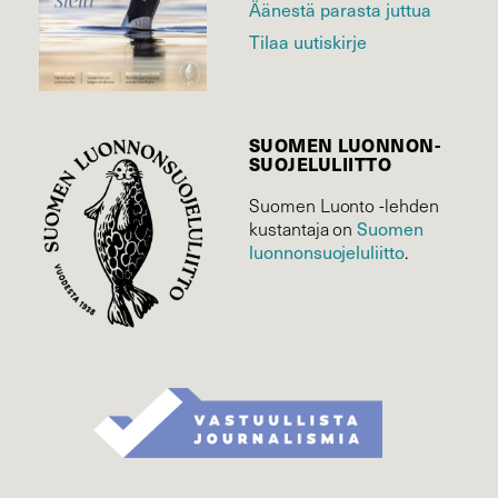
Äänestä parasta juttua
Tilaa uutiskirje
SUOMEN LUONNON­
SUOJELU­LIITTO
Suomen Luonto -lehden
kustantaja on
Suomen
luonnonsuojelu­liitto
.