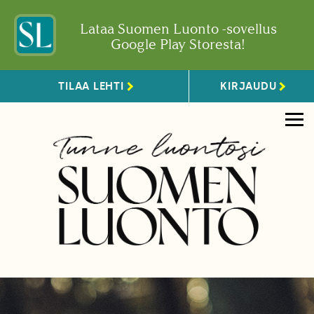
Lataa Suomen Luonto -sovellus
Google Play Storesta!
TILAA LEHTI
KIRJAUDU