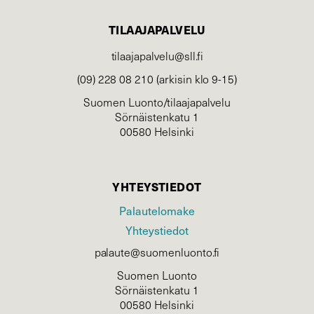
TILAAJAPALVELU
tilaajapalvelu@sll.fi
(09) 228 08 210 (arkisin klo 9-15)
Suomen Luonto/tilaajapalvelu
Sörnäistenkatu 1
00580 Helsinki
YHTEYSTIEDOT
Palautelomake
Yhteystiedot
palaute@suomenluonto.fi
Suomen Luonto
Sörnäistenkatu 1
00580 Helsinki