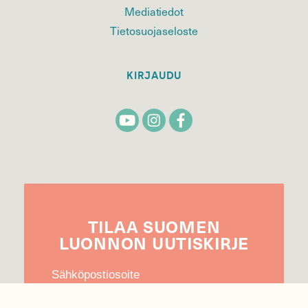
Mediatiedot
Tietosuojaseloste
KIRJAUDU
TILAA
SUOMEN
LUONNON
UUTIS­KIRJE
Sähköpostiosoite