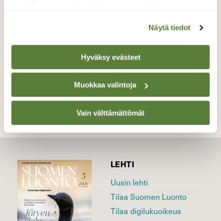
Vesijärvellä.
Valokuvaaja: Maarit Siitonen, Lahti 16.1.16
Näytä tiedot
Hyväksy evästeet
TAKAISIN LISTAAN
Muokkaa valintoja
Vain välttämättömät
LEHTI
Uusin lehti
Tilaa Suomen Luonto
Tilaa digilukuoikeus