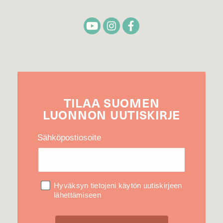
TILAA
SUOMEN
LUONNON
UUTIS­KIRJE
Sähköpostiosoite
Hyväksyn tietojeni käytön uutiskirjeen
lähettämiseen