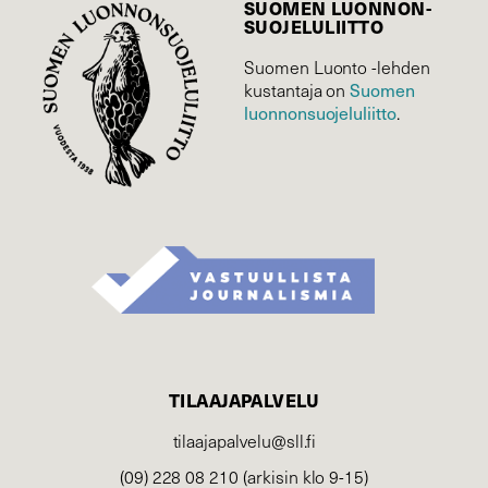
SUOMEN LUONNON­
SUOJELU­LIITTO
Suomen Luonto -lehden
kustantaja on
Suomen
luonnonsuojelu­liitto
.
TILAAJAPALVELU
tilaajapalvelu@sll.fi
(09) 228 08 210 (arkisin klo 9-15)