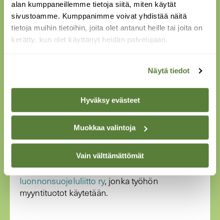
alan kumppaneillemme tietoja siitä, miten käytät
sivustoamme. Kumppanimme voivat yhdistää näitä
tietoja muihin tietoihin, joita olet antanut heille tai joita on
kerätty, kun olet käyttänyt heidän palvelujaan.
Kesäretket-digiekstraan pääset lehdestä
löytyvällä koodilla tai Suomen Luonnon
Näytä tiedot
tilaajana! Se kokoaa yhteen parhaimmat ja
ainutlaatuiset luontokohteet Suomessa ja
Hyväksy evästeet
naapurimaissa ja tarjoaa käytännön vinkkejä
sujuvaan retkeilyyn.
Muokkaa valintoja
Osta Suomen Luonto 5/2026
lehtipisteestä
tai tilaa
diginä
!
Vain välttämättömät
Suomen Luontoa julkaisee
Suomen
luonnonsuojeluliitto ry
, jonka työhön
myyntituotot käytetään.