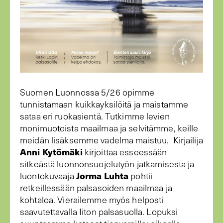
Suomen Luonnossa 5/26 opimme
tunnistamaan kuikkayksilöitä ja maistamme
sataa eri ruokasientä. Tutkimme levien
monimuotoista maailmaa ja selvitämme, keille
meidän lisäksemme vadelma maistuu. Kirjailija
Anni Kytömäki
kirjoittaa esseessään
sitkeästä luonnonsuojelutyön jatkamisesta ja
Jorma Luhta
luontokuvaaja
pohtii
retkeillessään palsasoiden maailmaa ja
kohtaloa. Vierailemme myös helposti
saavutettavalla Iiton palsasuolla. Lopuksi