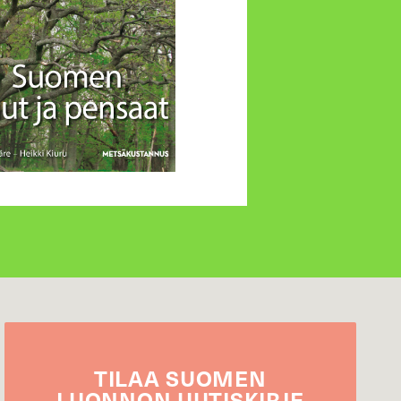
TILAA
SUOMEN
LUONNON
UUTIS­KIRJE