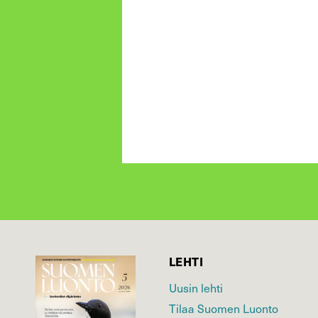
LEHTI
Uusin lehti
Tilaa Suomen Luonto