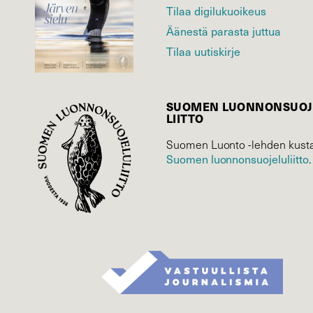
Tilaa digilukuoikeus
Äänestä parasta juttua
Tilaa uutiskirje
SUOMEN LUONNON­SUOJ
LIITTO
Suomen Luonto -lehden kusta
Suomen luonnonsuojelu­liitto
.