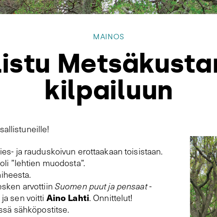
MAINOS
listu Metsäkusta
kilpailuun
sallistuneille!
es- ja rauduskoivun erottaakaan toisistaan.
oli ”lehtien muodosta”.
aiheesta.
sken arvottiin
Suomen puut ja pensaat
-
Aino Lahti
) ja sen voitti
. Onnittelut!
essä sähköpostitse.