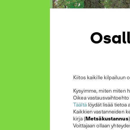
Osal
Kiitos kaikille kilpailuun o
Kysyimme, miten miten hi
Oikea vastausvaihtoehto 
Täältä
löydät lisää tietoa 
Kaikkien vastanneiden ke
Metsäkustannus
kirja (
Voittajaan ollaan yhteyd