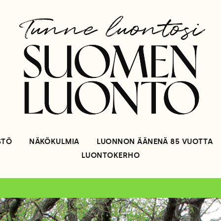
STÖ
NÄKÖKULMIA
LUONNON ÄÄNENÄ 85 VUOTTA
LUONTOKERHO