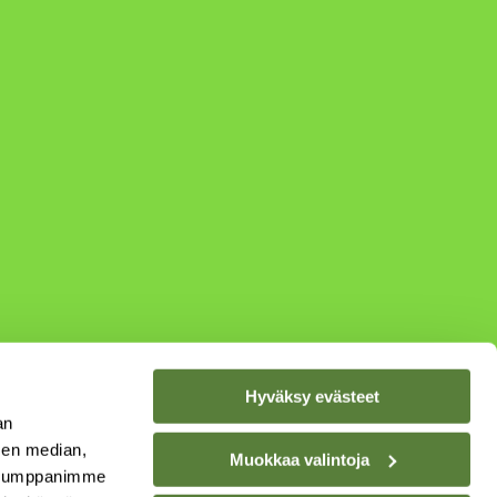
Hyväksy evästeet
an
sen median,
Muokkaa valintoja
. Kumppanimme