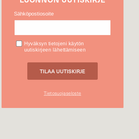
Sähköpostiosoite
Hyväksyn tietojeni käytön
uutiskirjeen lähettämiseen
Tietosuojaseloste