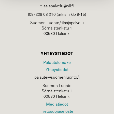
tilaajapalvelu@sll.fi
(09) 228 08 210 (arkisin klo 9-15)
Suomen Luonto/tilaajapalvelu
Sörnäistenkatu 1
00580 Helsinki
YHTEYSTIEDOT
Palautelomake
Yhteystiedot
palaute@suomenluonto.fi
Suomen Luonto
Sörnäistenkatu 1
00580 Helsinki
Mediatiedot
Tietosuojaseloste