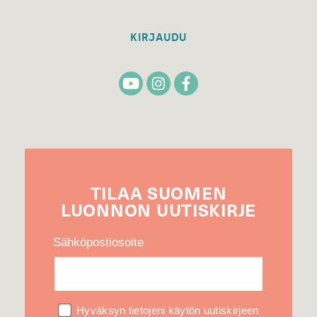
KIRJAUDU
TILAA
SUOMEN
LUONNON
UUTIS­KIRJE
Sähköpostiosoite
Hyväksyn tietojeni käytön uutiskirjeen