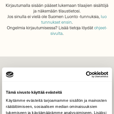
Kirjautumalla sisään pääset lukemaan tilaajien sisältöjä
ja näkemään tilaustietosi.
Jos sinulla ei vielä ole Suomen Luonto -tunnuksia,
luo
tunnukset ensin
.
Ongelmia kirjautumisessa? Lisää tietoja löydät
ohjeet-
sivulta
.
LEHTI
Uusin lehti
Tilaa Suomen Luonto
Tämä sivusto käyttää evästeitä
Tilaa digilukuoikeus
Käytämme evästeitä tarjoamamme sisällön ja mainosten
Äänestä parasta juttua
räätälöimiseen, sosiaalisen median ominaisuuksien
Tilaa uutiskirje
tukemiseen ja kävijämäärämme analysoimiseen. Lisäksi