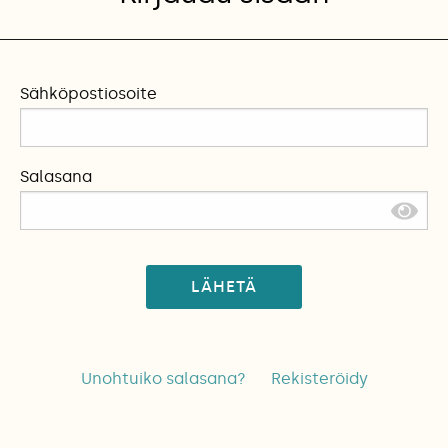
Sähköpostiosoite
Salasana
LÄHETÄ
Unohtuiko salasana?
Rekisteröidy