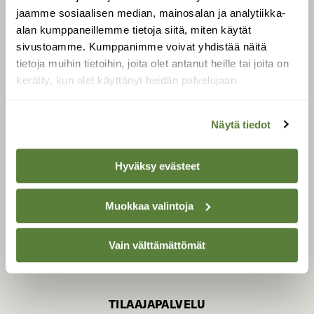
jaamme sosiaalisen median, mainosalan ja analytiikka-
alan kumppaneillemme tietoja siitä, miten käytät
sivustoamme. Kumppanimme voivat yhdistää näitä
SUOMEN LUONNON­
SUOJELU­LIITTO
tietoja muihin tietoihin, joita olet antanut heille tai joita on
kerätty, kun olet käyttänyt heidän palvelujaan.
Suomen Luonto -lehden
Suomen
kustantaja on
luonnonsuojelu­liitto
.
Näytä tiedot
Hyväksy evästeet
Muokkaa valintoja
Vain välttämättömät
TILAAJAPALVELU