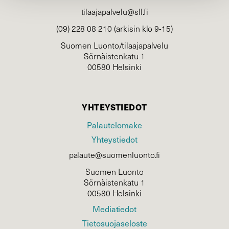
tilaajapalvelu@sll.fi
(09) 228 08 210 (arkisin klo 9-15)
Suomen Luonto/tilaajapalvelu
Sörnäistenkatu 1
00580 Helsinki
YHTEYSTIEDOT
Palautelomake
Yhteystiedot
palaute@suomenluonto.fi
Suomen Luonto
Sörnäistenkatu 1
00580 Helsinki
Mediatiedot
Tietosuojaseloste