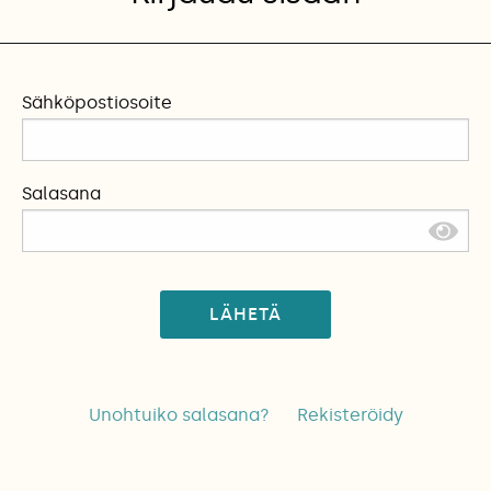
Sähköpostiosoite
Salasana
LÄHETÄ
Unohtuiko salasana?
Rekisteröidy