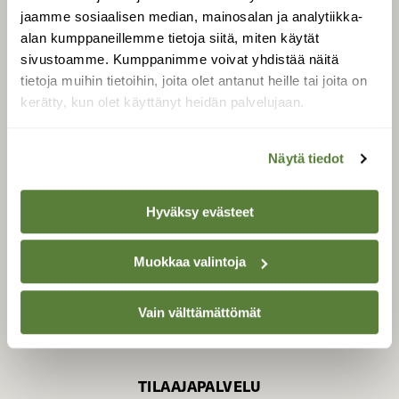
jaamme sosiaalisen median, mainosalan ja analytiikka-
alan kumppaneillemme tietoja siitä, miten käytät
sivustoamme. Kumppanimme voivat yhdistää näitä
SUOMEN LUONNON­
SUOJELU­LIITTO
tietoja muihin tietoihin, joita olet antanut heille tai joita on
kerätty, kun olet käyttänyt heidän palvelujaan.
Suomen Luonto -lehden
Suomen
kustantaja on
luonnonsuojelu­liitto
.
Näytä tiedot
Hyväksy evästeet
Muokkaa valintoja
Vain välttämättömät
TILAAJAPALVELU