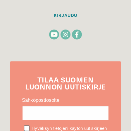
KIRJAUDU
TILAA
SUOMEN
LUONNON
UUTIS­KIRJE
Sähköpostiosoite
Hyväksyn tietojeni käytön uutiskirjeen