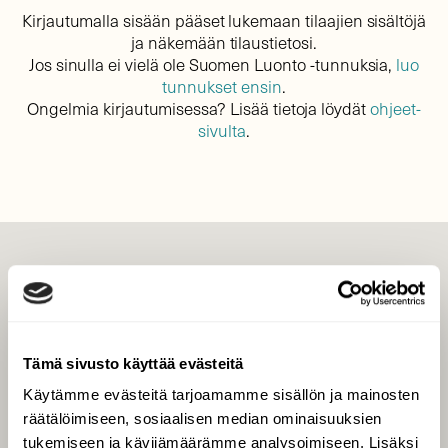
Kirjautumalla sisään pääset lukemaan tilaajien sisältöjä
ja näkemään tilaustietosi.
Jos sinulla ei vielä ole Suomen Luonto -tunnuksia,
luo
tunnukset ensin
.
Ongelmia kirjautumisessa? Lisää tietoja löydät
ohjeet-
sivulta
.
LEHTI
Uusin lehti
Tilaa Suomen Luonto
Tämä sivusto käyttää evästeitä
Tilaa digilukuoikeus
Käytämme evästeitä tarjoamamme sisällön ja mainosten
Äänestä parasta juttua
räätälöimiseen, sosiaalisen median ominaisuuksien
Tilaa uutiskirje
tukemiseen ja kävijämäärämme analysoimiseen. Lisäksi