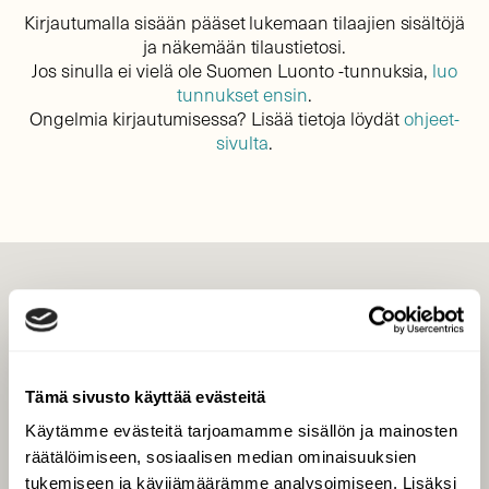
Kirjautumalla sisään pääset lukemaan tilaajien sisältöjä
ja näkemään tilaustietosi.
Jos sinulla ei vielä ole Suomen Luonto -tunnuksia,
luo
tunnukset ensin
.
Ongelmia kirjautumisessa? Lisää tietoja löydät
ohjeet-
sivulta
.
LEHTI
Uusin lehti
Tilaa Suomen Luonto
Tämä sivusto käyttää evästeitä
Tilaa digilukuoikeus
Käytämme evästeitä tarjoamamme sisällön ja mainosten
Äänestä parasta juttua
räätälöimiseen, sosiaalisen median ominaisuuksien
Tilaa uutiskirje
tukemiseen ja kävijämäärämme analysoimiseen. Lisäksi