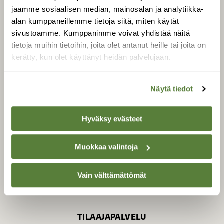
jaamme sosiaalisen median, mainosalan ja analytiikka-
alan kumppaneillemme tietoja siitä, miten käytät
sivustoamme. Kumppanimme voivat yhdistää näitä
SUOMEN LUONNON­
SUOJELU­LIITTO
tietoja muihin tietoihin, joita olet antanut heille tai joita on
kerätty, kun olet käyttänyt heidän palvelujaan.
Suomen Luonto -lehden
kustantaja on
Suomen
luonnonsuojelu­liitto
.
Näytä tiedot
Hyväksy evästeet
Muokkaa valintoja
Vain välttämättömät
TILAAJAPALVELU