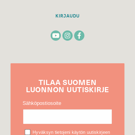
KIRJAUDU
TILAA
SUOMEN
LUONNON
UUTIS­KIRJE
Sähköpostiosoite
Hyväksyn tietojeni käytön uutiskirjeen