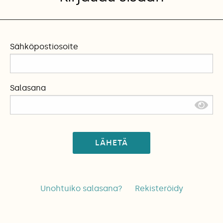
Sähköpostiosoite
Salasana
LÄHETÄ
Unohtuiko salasana?
Rekisteröidy