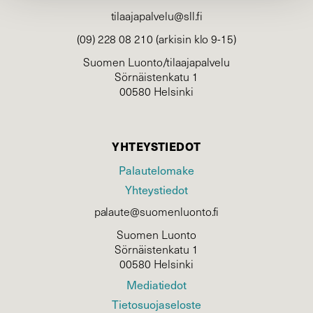
tilaajapalvelu@sll.fi
(09) 228 08 210 (arkisin klo 9-15)
Suomen Luonto/tilaajapalvelu
Sörnäistenkatu 1
00580 Helsinki
YHTEYSTIEDOT
Palautelomake
Yhteystiedot
palaute@suomenluonto.fi
Suomen Luonto
Sörnäistenkatu 1
00580 Helsinki
Mediatiedot
Tietosuojaseloste