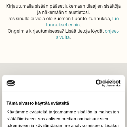
Kirjautumalla sisään pääset lukemaan tilaajien sisältöjä
ja näkemään tilaustietosi.
Jos sinulla ei vielä ole Suomen Luonto -tunnuksia,
luo
tunnukset ensin
.
Ongelmia kirjautumisessa? Lisää tietoja löydät
ohjeet-
sivulta
.
LEHTI
Uusin lehti
Tilaa Suomen Luonto
Tämä sivusto käyttää evästeitä
Tilaa digilukuoikeus
Käytämme evästeitä tarjoamamme sisällön ja mainosten
Äänestä parasta juttua
räätälöimiseen, sosiaalisen median ominaisuuksien
Tilaa uutiskirje
tukemiseen ja kävijämäärämme analysoimiseen. Lisäksi