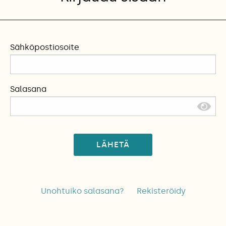
Sähköpostiosoite
Salasana
LÄHETÄ
Unohtuiko salasana?
Rekisteröidy