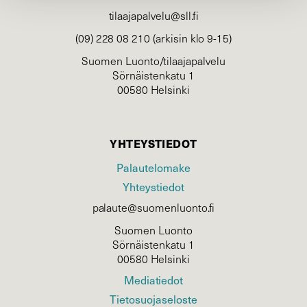
tilaajapalvelu@sll.fi
(09) 228 08 210 (arkisin klo 9-15)
Suomen Luonto/tilaajapalvelu
Sörnäistenkatu 1
00580 Helsinki
YHTEYSTIEDOT
Palautelomake
Yhteystiedot
palaute@suomenluonto.fi
Suomen Luonto
Sörnäistenkatu 1
00580 Helsinki
Mediatiedot
Tietosuojaseloste