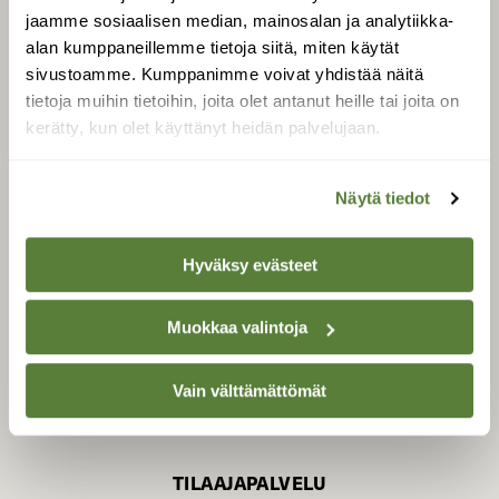
jaamme sosiaalisen median, mainosalan ja analytiikka-
alan kumppaneillemme tietoja siitä, miten käytät
sivustoamme. Kumppanimme voivat yhdistää näitä
SUOMEN LUONNON­
SUOJELU­LIITTO
tietoja muihin tietoihin, joita olet antanut heille tai joita on
kerätty, kun olet käyttänyt heidän palvelujaan.
Suomen Luonto -lehden
Suomen
kustantaja on
luonnonsuojelu­liitto
.
Näytä tiedot
Hyväksy evästeet
Muokkaa valintoja
Vain välttämättömät
TILAAJAPALVELU