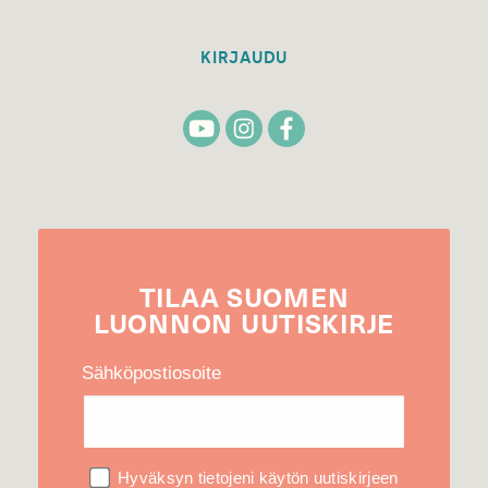
KIRJAUDU
TILAA
SUOMEN
LUONNON
UUTIS­KIRJE
Sähköpostiosoite
Hyväksyn tietojeni käytön uutiskirjeen