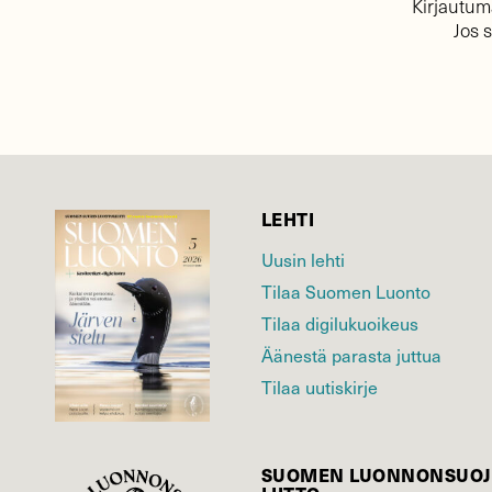
Kirjautuma
Jos 
LEHTI
Uusin lehti
Tilaa Suomen Luonto
Tilaa digilukuoikeus
Äänestä parasta juttua
Tilaa uutiskirje
SUOMEN LUONNON­SUOJ