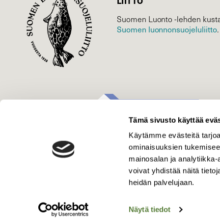
LIITTO
Suomen Luonto -lehden kusta
Suomen luonnonsuojelu­liitto
.
Tämä sivusto käyttää eväs
Käytämme evästeitä tarjoa
ominaisuuksien tukemisee
mainosalan ja analytiikka
voivat yhdistää näitä tietoja
heidän palvelujaan.
Näytä tiedot