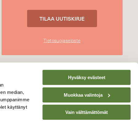
Tietosuojaseloste
Hyväksy evästeet
an
sen median,
Muokkaa valintoja
. Kumppanimme
olet käyttänyt
Vain välttämättömät