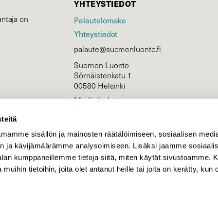
YHTEYSTIEDOT
ntaja on
Palautelomake
Yhteystiedot
palaute@suomenluonto.fi
Suomen Luonto
Sörnäistenkatu 1
00580 Helsinki
Mediatiedot
Tietosuojaseloste
teitä
mamme sisällön ja mainosten räätälöimiseen, sosiaalisen medi
n ja kävijämäärämme analysoimiseen. Lisäksi jaamme sosiaali
KIRJAUDU
-alan kumppaneillemme tietoja siitä, miten käytät sivustoamme
 muihin tietoihin, joita olet antanut heille tai joita on kerätty, kun 