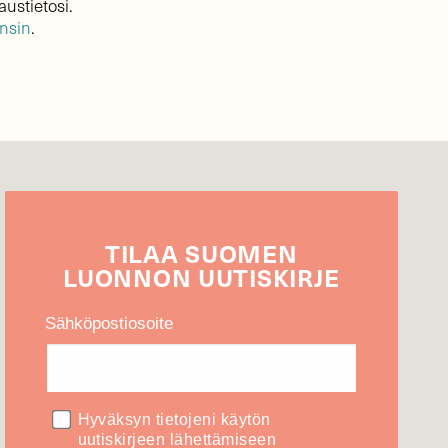
austietosi.
ensin
.
TILAA
SUOMEN
LUONNON
UUTIS­KIRJE
Sähköpostiosoite
Hyväksyn tietojeni käytön
uutiskirjeen lähettämiseen