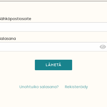
Sähköpostiosoite
Salasana
LÄHETÄ
Unohtuiko salasana?
Rekisteröidy