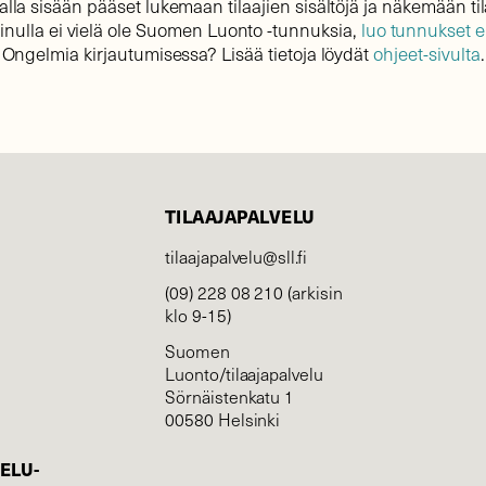
lla sisään pääset lukemaan tilaajien sisältöjä ja näkemään til
sinulla ei vielä ole Suomen Luonto -tunnuksia,
luo tunnukset 
Ongelmia kirjautumisessa? Lisää tietoja löydät
ohjeet-sivulta
.
TILAAJAPALVELU
tilaajapalvelu@sll.fi
(09) 228 08 210 (arkisin
klo 9-15)
Suomen
Luonto/tilaajapalvelu
Sörnäistenkatu 1
00580 Helsinki
ELU­