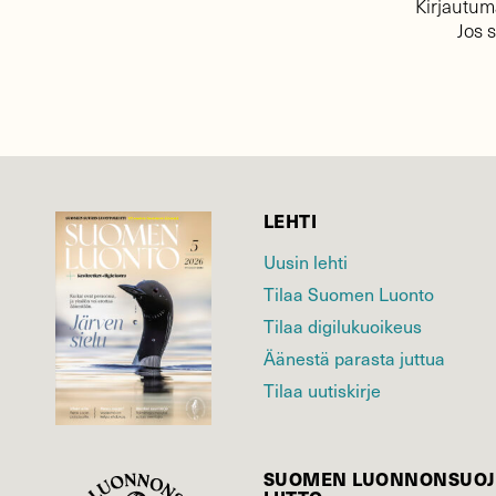
Kirjautuma
Jos 
LEHTI
Uusin lehti
Tilaa Suomen Luonto
Tilaa digilukuoikeus
Äänestä parasta juttua
Tilaa uutiskirje
SUOMEN LUONNON­SUOJ