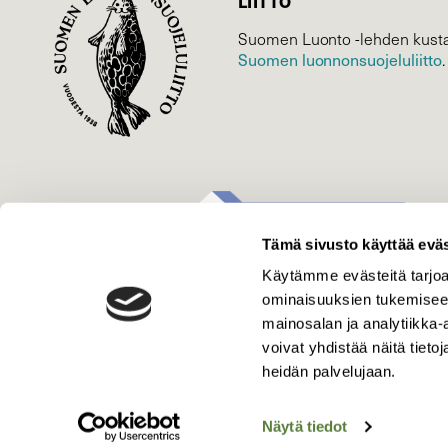
LIITTO
Suomen Luonto -lehden kusta
Suomen luonnonsuojelu­liitto
.
Tämä sivusto käyttää eväs
Käytämme evästeitä tarjoa
ominaisuuksien tukemisee
mainosalan ja analytiikka
voivat yhdistää näitä tietoja
heidän palvelujaan.
Näytä tiedot