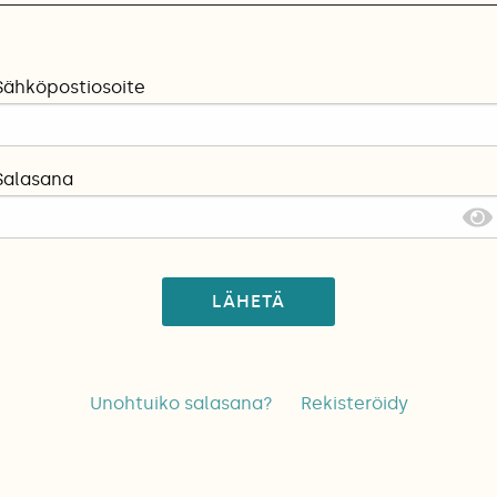
Sähköpostiosoite
Salasana
LÄHETÄ
Unohtuiko salasana?
Rekisteröidy