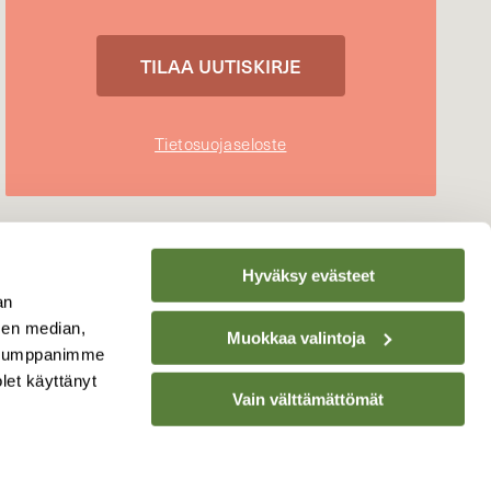
Tietosuojaseloste
Hyväksy evästeet
an
sen median,
Muokkaa valintoja
. Kumppanimme
olet käyttänyt
Vain välttämättömät