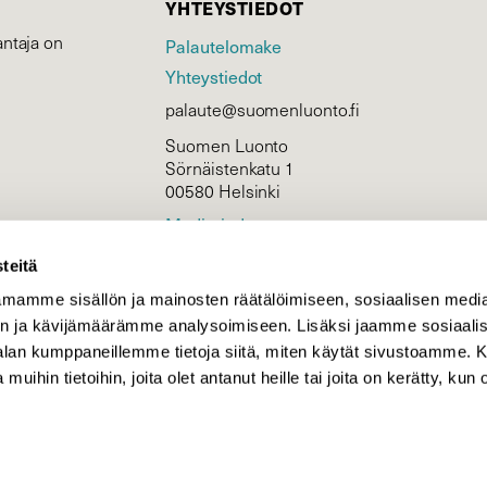
YHTEYSTIEDOT
ntaja on
Palautelomake
Yhteystiedot
palaute@suomenluonto.fi
Suomen Luonto
Sörnäistenkatu 1
00580 Helsinki
Mediatiedot
Tietosuojaseloste
teitä
mamme sisällön ja mainosten räätälöimiseen, sosiaalisen medi
n ja kävijämäärämme analysoimiseen. Lisäksi jaamme sosiaali
KIRJAUDU
-alan kumppaneillemme tietoja siitä, miten käytät sivustoamme
 muihin tietoihin, joita olet antanut heille tai joita on kerätty, kun 