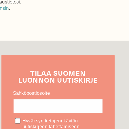
austietosi.
ensin
.
TILAA
SUOMEN
LUONNON
UUTIS­KIRJE
Sähköpostiosoite
Hyväksyn tietojeni käytön
uutiskirjeen lähettämiseen