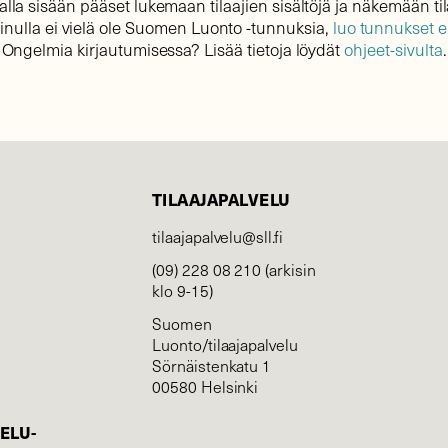
lla sisään pääset lukemaan tilaajien sisältöjä ja näkemään til
sinulla ei vielä ole Suomen Luonto -tunnuksia,
luo tunnukset 
Ongelmia kirjautumisessa? Lisää tietoja löydät
ohjeet-sivulta
.
TILAAJAPALVELU
tilaajapalvelu@sll.fi
(09) 228 08 210 (arkisin
klo 9-15)
Suomen
Luonto/tilaajapalvelu
Sörnäistenkatu 1
00580 Helsinki
ELU­