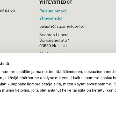
YHTEYSTIEDOT
ntaja on
Palautelomake
Yhteystiedot
palaute@suomenluonto.fi
Suomen Luonto
Sörnäistenkatu 1
00580 Helsinki
Mediatiedot
Tietosuojaseloste
teitä
mamme sisällön ja mainosten räätälöimiseen, sosiaalisen medi
n ja kävijämäärämme analysoimiseen. Lisäksi jaamme sosiaali
KIRJAUDU
-alan kumppaneillemme tietoja siitä, miten käytät sivustoamme
 muihin tietoihin, joita olet antanut heille tai joita on kerätty, kun 