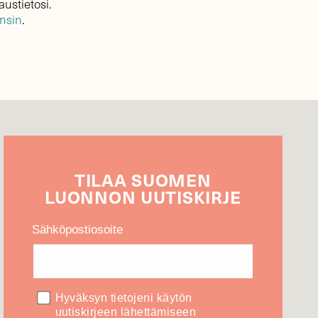
austietosi.
ensin
.
TILAA
SUOMEN
LUONNON
UUTIS­KIRJE
Sähköpostiosoite
Hyväksyn tietojeni käytön
uutiskirjeen lähettämiseen