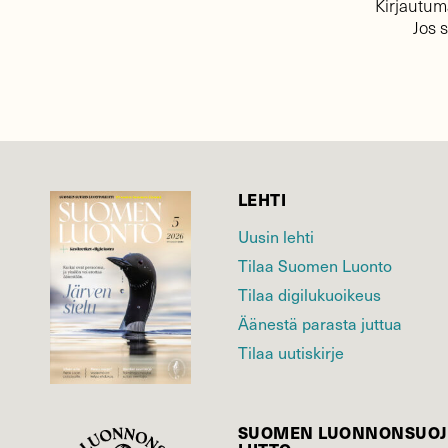
Kirjautuma
Jos 
LEHTI
Uusin lehti
Tilaa Suomen Luonto
Tilaa digilukuoikeus
Äänestä parasta juttua
Tilaa uutiskirje
SUOMEN LUONNON­SUOJ