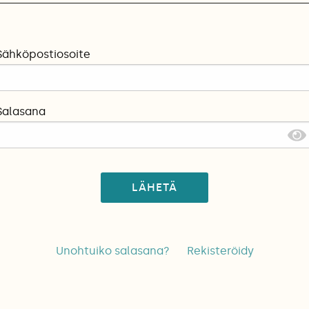
Sähköpostiosoite
Salasana
LÄHETÄ
Unohtuiko salasana?
Rekisteröidy