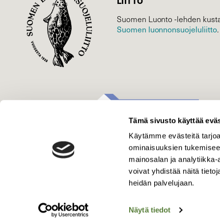
LIITTO
Suomen Luonto -lehden kusta
Suomen luonnonsuojelu­liitto
.
Tämä sivusto käyttää eväs
Käytämme evästeitä tarjoa
ominaisuuksien tukemisee
mainosalan ja analytiikka
voivat yhdistää näitä tietoja
heidän palvelujaan.
Näytä tiedot