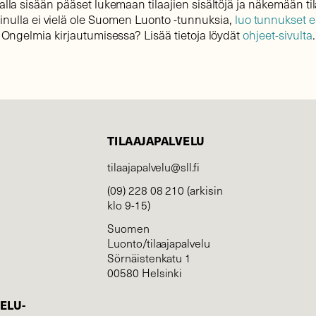
lla sisään pääset lukemaan tilaajien sisältöjä ja näkemään til
sinulla ei vielä ole Suomen Luonto -tunnuksia,
luo tunnukset 
Ongelmia kirjautumisessa? Lisää tietoja löydät
ohjeet-sivulta
.
TILAAJAPALVELU
tilaajapalvelu@sll.fi
(09) 228 08 210 (arkisin
klo 9-15)
Suomen
Luonto/tilaajapalvelu
Sörnäistenkatu 1
00580 Helsinki
ELU­