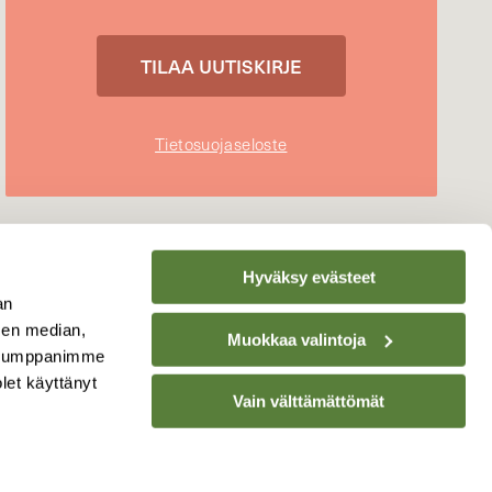
Tietosuojaseloste
Hyväksy evästeet
an
sen median,
Muokkaa valintoja
. Kumppanimme
olet käyttänyt
Vain välttämättömät