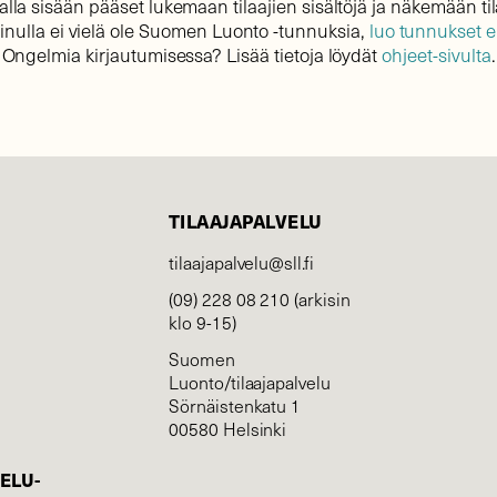
lla sisään pääset lukemaan tilaajien sisältöjä ja näkemään til
sinulla ei vielä ole Suomen Luonto -tunnuksia,
luo tunnukset 
Ongelmia kirjautumisessa? Lisää tietoja löydät
ohjeet-sivulta
.
TILAAJAPALVELU
tilaajapalvelu@sll.fi
(09) 228 08 210 (arkisin
klo 9-15)
Suomen
Luonto/tilaajapalvelu
Sörnäistenkatu 1
00580 Helsinki
ELU­