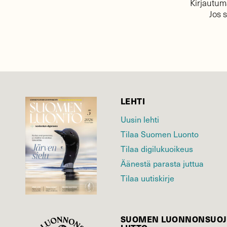
Kirjautuma
Jos 
LEHTI
Uusin lehti
Tilaa Suomen Luonto
Tilaa digilukuoikeus
Äänestä parasta juttua
Tilaa uutiskirje
SUOMEN LUONNON­SUOJ