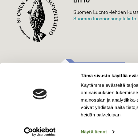
LIITTO
Suomen Luonto -lehden kusta
Suomen luonnonsuojelu­liitto
.
Tämä sivusto käyttää eväs
Käytämme evästeitä tarjoa
ominaisuuksien tukemisee
mainosalan ja analytiikka
voivat yhdistää näitä tietoja
heidän palvelujaan.
Näytä tiedot