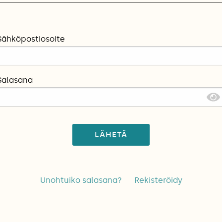
Sähköpostiosoite
Salasana
LÄHETÄ
Unohtuiko salasana?
Rekisteröidy