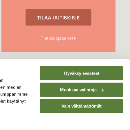
Tietosuojaseloste
Hyväksy evästeet
an
sen median,
Muokkaa valintoja
. Kumppanimme
olet käyttänyt
Vain välttämättömät