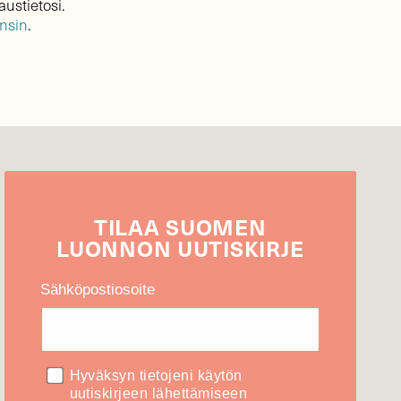
austietosi.
ensin
.
TILAA
SUOMEN
LUONNON
UUTIS­KIRJE
Sähköpostiosoite
Hyväksyn tietojeni käytön
uutiskirjeen lähettämiseen