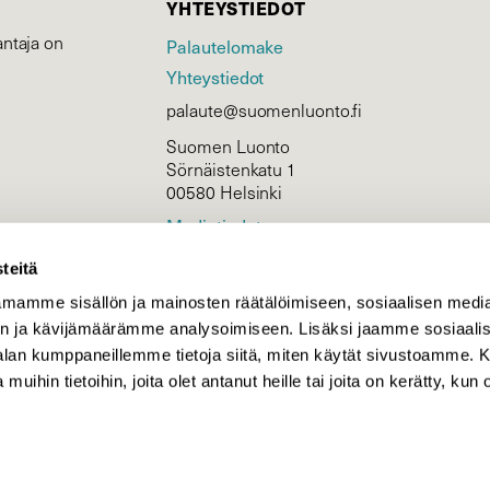
YHTEYSTIEDOT
ntaja on
Palautelomake
Yhteystiedot
palaute@suomenluonto.fi
Suomen Luonto
Sörnäistenkatu 1
00580 Helsinki
Mediatiedot
Tietosuojaseloste
teitä
mamme sisällön ja mainosten räätälöimiseen, sosiaalisen medi
n ja kävijämäärämme analysoimiseen. Lisäksi jaamme sosiaali
KIRJAUDU
-alan kumppaneillemme tietoja siitä, miten käytät sivustoamme
 muihin tietoihin, joita olet antanut heille tai joita on kerätty, kun 