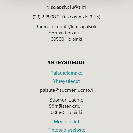
tilaajapalvelu@sll.fi
(09) 228 08 210 (arkisin klo 9-15)
Suomen Luonto/tilaajapalvelu
Sörnäistenkatu 1
00580 Helsinki
YHTEYSTIEDOT
Palautelomake
Yhteystiedot
palaute@suomenluonto.fi
Suomen Luonto
Sörnäistenkatu 1
00580 Helsinki
Mediatiedot
Tietosuojaseloste