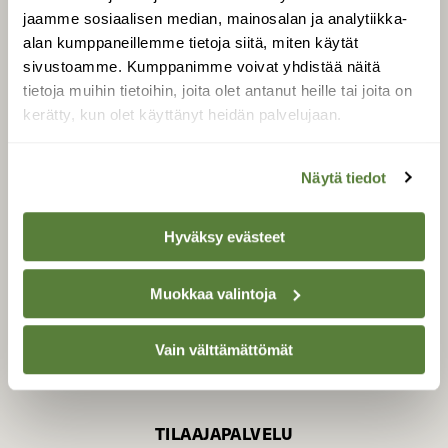
jaamme sosiaalisen median, mainosalan ja analytiikka-
alan kumppaneillemme tietoja siitä, miten käytät
sivustoamme. Kumppanimme voivat yhdistää näitä
SUOMEN LUONNON­
SUOJELU­LIITTO
tietoja muihin tietoihin, joita olet antanut heille tai joita on
kerätty, kun olet käyttänyt heidän palvelujaan.
Suomen Luonto -lehden
Suomen
kustantaja on
luonnonsuojelu­liitto
.
Näytä tiedot
Hyväksy evästeet
Muokkaa valintoja
Vain välttämättömät
TILAAJAPALVELU