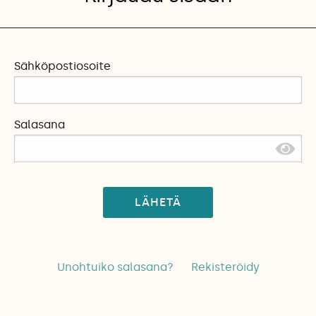
Sähköpostiosoite
Salasana
LÄHETÄ
Unohtuiko salasana?
Rekisteröidy