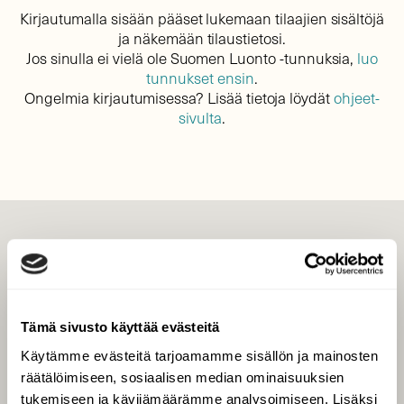
Kirjautumalla sisään pääset lukemaan tilaajien sisältöjä
ja näkemään tilaustietosi.
Jos sinulla ei vielä ole Suomen Luonto -tunnuksia,
luo
tunnukset ensin
.
Ongelmia kirjautumisessa? Lisää tietoja löydät
ohjeet-
sivulta
.
LEHTI
Uusin lehti
Tilaa Suomen Luonto
Tämä sivusto käyttää evästeitä
Tilaa digilukuoikeus
Käytämme evästeitä tarjoamamme sisällön ja mainosten
Äänestä parasta juttua
räätälöimiseen, sosiaalisen median ominaisuuksien
Tilaa uutiskirje
tukemiseen ja kävijämäärämme analysoimiseen. Lisäksi