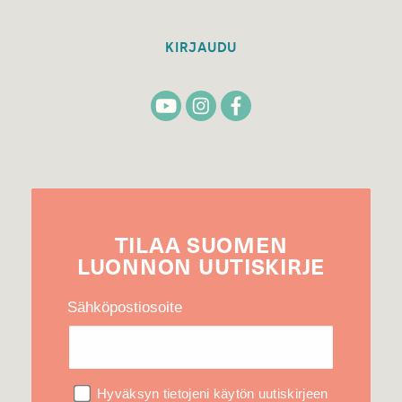
KIRJAUDU
TILAA
SUOMEN
LUONNON
UUTIS­KIRJE
Sähköpostiosoite
Hyväksyn tietojeni käytön uutiskirjeen