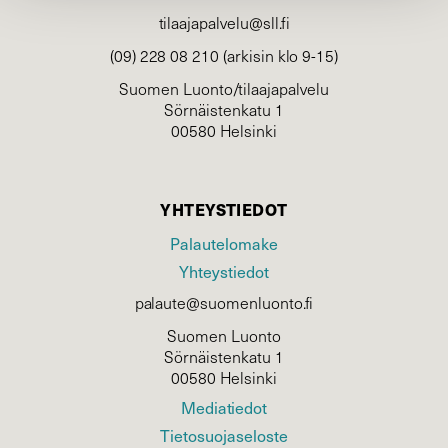
tilaajapalvelu@sll.fi
(09) 228 08 210 (arkisin klo 9-15)
Suomen Luonto/tilaajapalvelu
Sörnäistenkatu 1
00580 Helsinki
YHTEYSTIEDOT
Palautelomake
Yhteystiedot
palaute@suomenluonto.fi
Suomen Luonto
Sörnäistenkatu 1
00580 Helsinki
Mediatiedot
Tietosuojaseloste