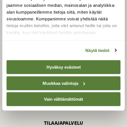
jaamme sosiaalisen median, mainosalan ja analytiikka-
alan kumppaneillemme tietoja siitä, miten käytät
sivustoamme. Kumppanimme voivat yhdistää näitä
SUOMEN LUONNON­
SUOJELU­LIITTO
tietoja muihin tietoihin, joita olet antanut heille tai joita on
kerätty, kun olet käyttänyt heidän palvelujaan.
Suomen Luonto -lehden
kustantaja on
Suomen
luonnonsuojelu­liitto
.
Näytä tiedot
Hyväksy evästeet
Muokkaa valintoja
Vain välttämättömät
TILAAJAPALVELU