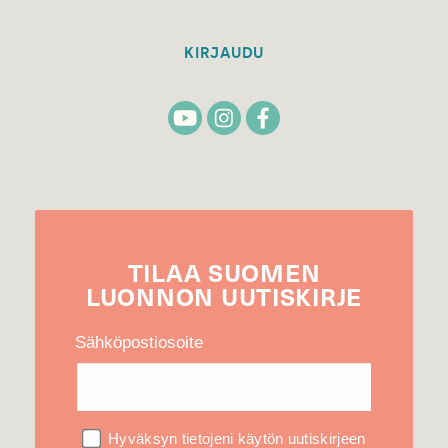
KIRJAUDU
TILAA
SUOMEN
LUONNON
UUTIS­KIRJE
Sähköpostiosoite
Hyväksyn tietojeni käytön uutiskirjeen