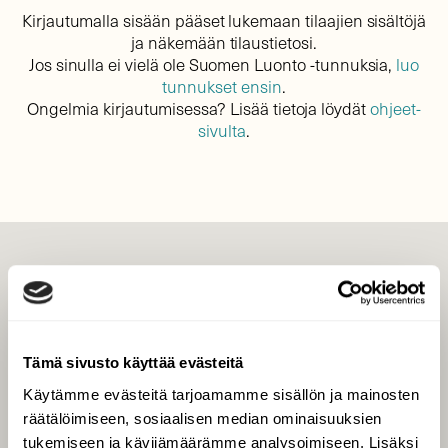
Kirjautumalla sisään pääset lukemaan tilaajien sisältöjä
ja näkemään tilaustietosi.
Jos sinulla ei vielä ole Suomen Luonto -tunnuksia,
luo
tunnukset ensin
.
Ongelmia kirjautumisessa? Lisää tietoja löydät
ohjeet-
sivulta
.
LEHTI
Uusin lehti
Tilaa Suomen Luonto
Tämä sivusto käyttää evästeitä
Tilaa digilukuoikeus
Käytämme evästeitä tarjoamamme sisällön ja mainosten
Äänestä parasta juttua
räätälöimiseen, sosiaalisen median ominaisuuksien
Tilaa uutiskirje
tukemiseen ja kävijämäärämme analysoimiseen. Lisäksi