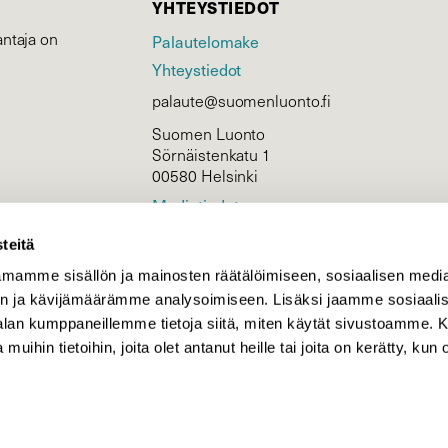
YHTEYSTIEDOT
ntaja on
Palautelomake
Yhteystiedot
palaute@suomenluonto.fi
Suomen Luonto
Sörnäistenkatu 1
00580 Helsinki
Mediatiedot
Tietosuojaseloste
teitä
mamme sisällön ja mainosten räätälöimiseen, sosiaalisen medi
n ja kävijämäärämme analysoimiseen. Lisäksi jaamme sosiaali
KIRJAUDU
-alan kumppaneillemme tietoja siitä, miten käytät sivustoamme
 muihin tietoihin, joita olet antanut heille tai joita on kerätty, kun 