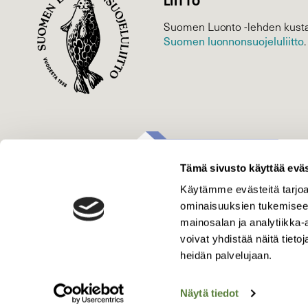
LIITTO
Suomen Luonto -lehden kusta
Suomen luonnonsuojelu­liitto
.
Tämä sivusto käyttää eväs
Käytämme evästeitä tarjoa
ominaisuuksien tukemisee
mainosalan ja analytiikka
voivat yhdistää näitä tietoja
heidän palvelujaan.
Näytä tiedot