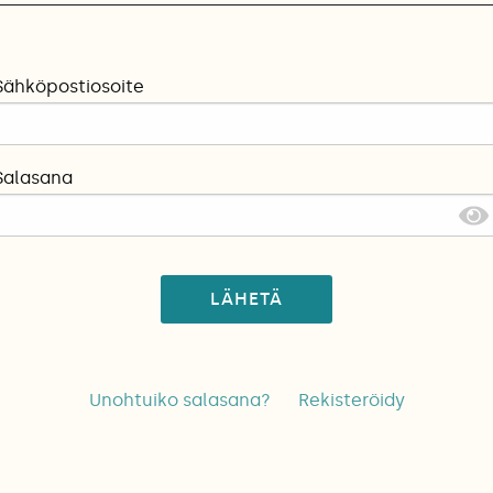
Sähköpostiosoite
Salasana
LÄHETÄ
Unohtuiko salasana?
Rekisteröidy