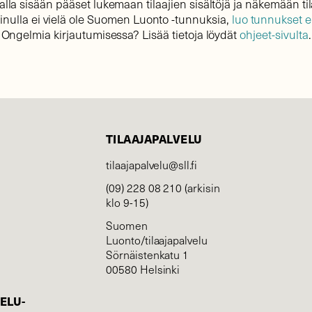
lla sisään pääset lukemaan tilaajien sisältöjä ja näkemään til
sinulla ei vielä ole Suomen Luonto -tunnuksia,
luo tunnukset 
Ongelmia kirjautumisessa? Lisää tietoja löydät
ohjeet-sivulta
.
TILAAJAPALVELU
tilaajapalvelu@sll.fi
(09) 228 08 210 (arkisin
klo 9-15)
Suomen
Luonto/tilaajapalvelu
Sörnäistenkatu 1
00580 Helsinki
ELU­