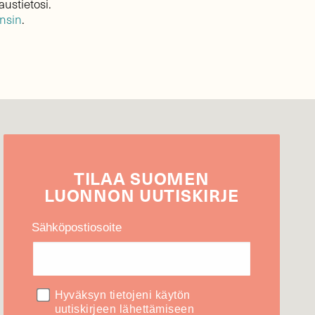
austietosi.
ensin
.
TILAA
SUOMEN
LUONNON
UUTIS­KIRJE
Sähköpostiosoite
Hyväksyn tietojeni käytön
uutiskirjeen lähettämiseen