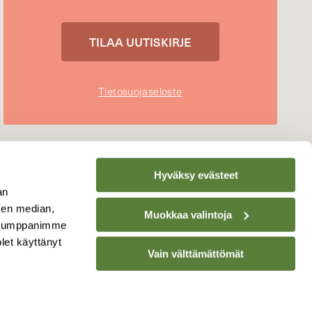
Tietosuojaseloste
Hyväksy evästeet
an
sen median,
Muokkaa valintoja
. Kumppanimme
olet käyttänyt
Vain välttämättömät