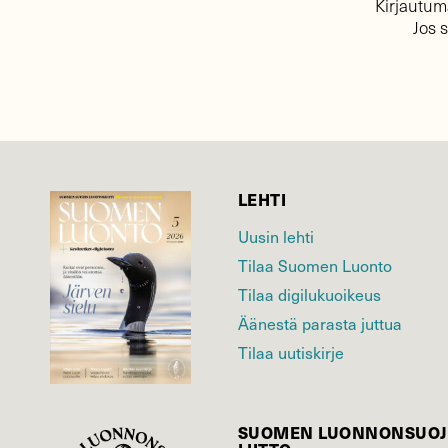
Kirjautuma
Jos 
LEHTI
Uusin lehti
Tilaa Suomen Luonto
Tilaa digilukuoikeus
Äänestä parasta juttua
Tilaa uutiskirje
SUOMEN LUONNON­SUOJ