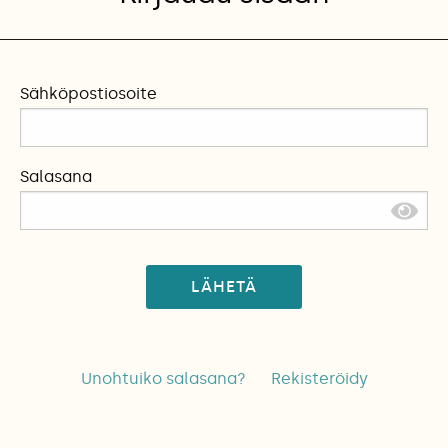
Sähköpostiosoite
Salasana
LÄHETÄ
Unohtuiko salasana?
Rekisteröidy