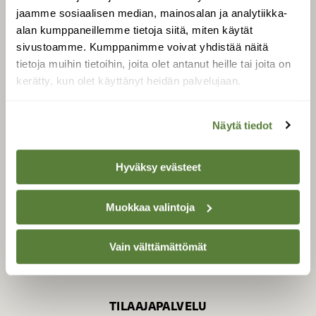
jaamme sosiaalisen median, mainosalan ja analytiikka-
alan kumppaneillemme tietoja siitä, miten käytät
sivustoamme. Kumppanimme voivat yhdistää näitä
SUOMEN LUONNON­
SUOJELU­LIITTO
tietoja muihin tietoihin, joita olet antanut heille tai joita on
kerätty, kun olet käyttänyt heidän palvelujaan.
Suomen Luonto -lehden
Suomen
kustantaja on
luonnonsuojelu­liitto
.
Näytä tiedot
Hyväksy evästeet
Muokkaa valintoja
Vain välttämättömät
TILAAJAPALVELU