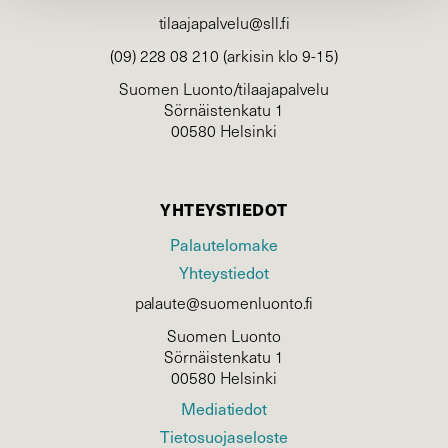
tilaajapalvelu@sll.fi
(09) 228 08 210 (arkisin klo 9-15)
Suomen Luonto/tilaajapalvelu
Sörnäistenkatu 1
00580 Helsinki
YHTEYSTIEDOT
Palautelomake
Yhteystiedot
palaute@suomenluonto.fi
Suomen Luonto
Sörnäistenkatu 1
00580 Helsinki
Mediatiedot
Tietosuojaseloste