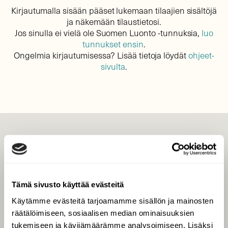
Kirjautumalla sisään pääset lukemaan tilaajien sisältöjä
ja näkemään tilaustietosi.
Jos sinulla ei vielä ole Suomen Luonto -tunnuksia,
luo
tunnukset ensin
.
Ongelmia kirjautumisessa? Lisää tietoja löydät
ohjeet-
sivulta
.
LEHTI
Uusin lehti
Tilaa Suomen Luonto
Tämä sivusto käyttää evästeitä
Tilaa digilukuoikeus
Käytämme evästeitä tarjoamamme sisällön ja mainosten
Äänestä parasta juttua
räätälöimiseen, sosiaalisen median ominaisuuksien
Tilaa uutiskirje
tukemiseen ja kävijämäärämme analysoimiseen. Lisäksi