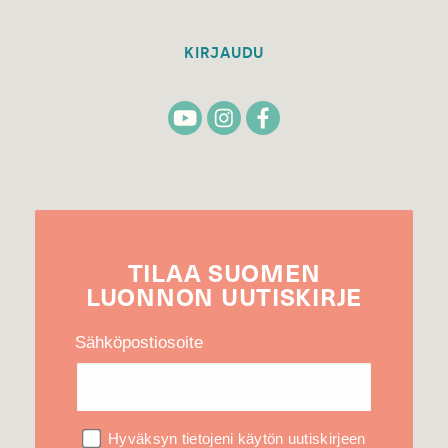
KIRJAUDU
TILAA
SUOMEN
LUONNON
UUTIS­KIRJE
Sähköpostiosoite
Hyväksyn tietojeni käytön uutiskirjeen