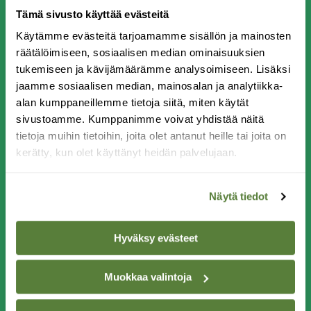
Tämä sivusto käyttää evästeitä
3. Saksanpähkinä
Käytämme evästeitä tarjoamamme sisällön ja mainosten
räätälöimiseen, sosiaalisen median ominaisuuksien
tukemiseen ja kävijämäärämme analysoimiseen. Lisäksi
jaamme sosiaalisen median, mainosalan ja analytiikka-
alan kumppaneillemme tietoja siitä, miten käytät
sivustoamme. Kumppanimme voivat yhdistää näitä
Juglans regia
tietoja muihin tietoihin, joita olet antanut heille tai joita on
kerätty, kun olet käyttänyt heidän palvelujaan.
Saksanpähkinän luontainen levinneisyysalue
ulottuu Balkanilta Kiinaan. Suurimmat
Näytä tiedot
yhtenäiset pähkinämetsät löytyvät Kirgisian
vuoristoseuduilta. Läntiseen Eurooppaan
saksanpähkinä levisi jo ennen roomalaisten
Hyväksy evästeet
saapumista. Saksanpähkinän jalostaminen on
alkanut Levantin alueella Välimeren itäosissa.
Muokkaa valintoja