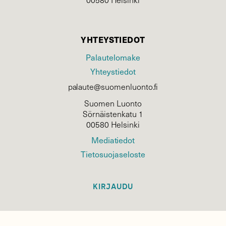
YHTEYSTIEDOT
Palautelomake
Yhteystiedot
palaute@suomenluonto.fi
Suomen Luonto
Sörnäistenkatu 1
00580 Helsinki
Mediatiedot
Tietosuojaseloste
KIRJAUDU