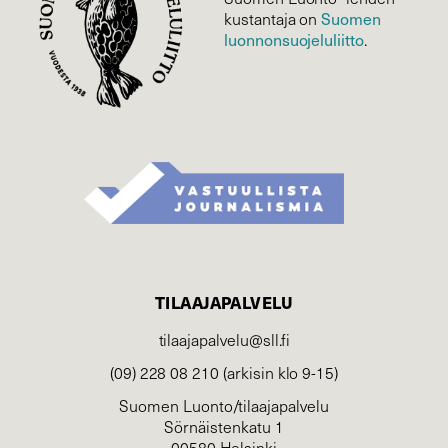
Suomen
kustantaja on
luonnonsuojelu­liitto
.
TILAAJAPALVELU
tilaajapalvelu@sll.fi
(09) 228 08 210 (arkisin klo 9-15)
Suomen Luonto/tilaajapalvelu
Sörnäistenkatu 1
00580 Helsinki