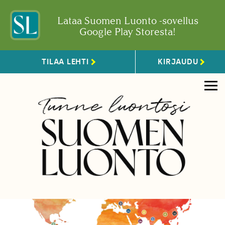
Lataa Suomen Luonto -sovellus
Google Play Storesta!
TILAA LEHTI
KIRJAUDU