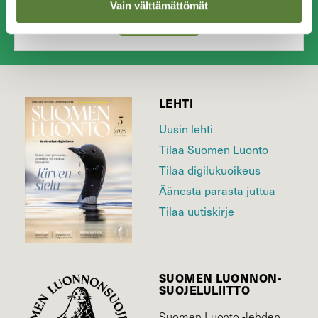
Vain välttämättömät
SULJE
LEHTI
Uusin lehti
Tilaa Suomen Luonto
Tilaa digilukuoikeus
Äänestä parasta juttua
Tilaa uutiskirje
SUOMEN LUONNON­
SUOJELU­LIITTO
Suomen Luonto -lehden