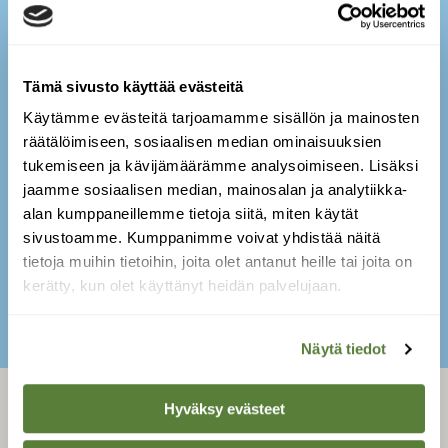
Mantelimainen pilvi
Syntyy ilmakehässä olevista aaltoliikkeistä
Tämä sivusto käyttää evästeitä
yleensä pohjois- tai luoteistuulella.
Käytämme evästeitä tarjoamamme sisällön ja mainosten
Melko harvinainen.
räätälöimiseen, sosiaalisen median ominaisuuksien
Kylmän rintaman jälkeen yleisempi.
tukemiseen ja kävijämäärämme analysoimiseen. Lisäksi
jaamme sosiaalisen median, mainosalan ja analytiikka-
Kuva: Harri Hohti
alan kumppaneillemme tietoja siitä, miten käytät
sivustoamme. Kumppanimme voivat yhdistää näitä
tietoja muihin tietoihin, joita olet antanut heille tai joita on
kerätty, kun olet käyttänyt heidän palvelujaan.
SULJE
Näytä tiedot
Hyväksy evästeet
LEHTI