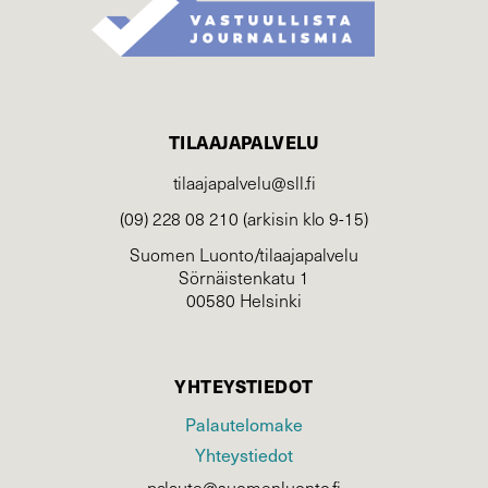
TILAAJAPALVELU
tilaajapalvelu@sll.fi
(09) 228 08 210 (arkisin klo 9-15)
Suomen Luonto/tilaajapalvelu
Sörnäistenkatu 1
00580 Helsinki
YHTEYSTIEDOT
Palautelomake
Yhteystiedot
palaute@suomenluonto.fi