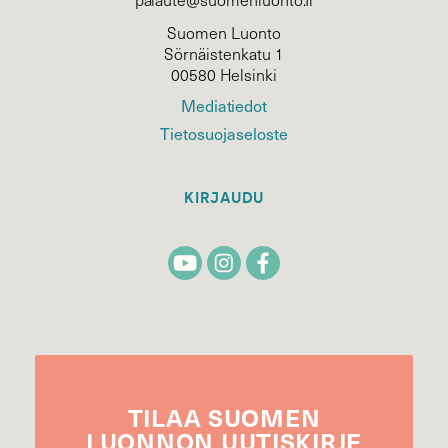
Suomen Luonto
Sörnäistenkatu 1
00580 Helsinki
Mediatiedot
Tietosuojaseloste
KIRJAUDU
TILAA
SUOMEN
LUONNON
UUTIS­KIRJE