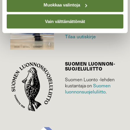
Uusin lehti
Muokkaa valintoja
Tilaa Suomen Luonto
Tilaa digilukuoikeus
Vain välttämättömät
Äänestä parasta juttua
Tilaa uutiskirje
SUOMEN LUONNON­
SUOJELU­LIITTO
Suomen Luonto -lehden
Suomen
kustantaja on
luonnonsuojelu­liitto
.