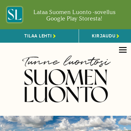
Lataa Suomen Luonto -sovellus
Google Play Storesta!
TILAA LEHTI
KIRJAUDU