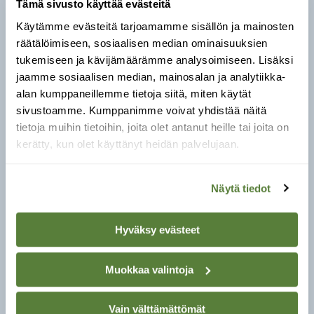
metsäkonsertteja.
Tämä sivusto käyttää evästeitä
Käytämme evästeitä tarjoamamme sisällön ja mainosten
Perustelut ehdotukselle:
Haarikko–
räätälöimiseen, sosiaalisen median ominaisuuksien
Lohikoski on Etelä-Karjalan ensimmäinen
tukemiseen ja kävijämäärämme analysoimiseen. Lisäksi
kansallispuisto. Alue täydentäisi Etelä-Savon
jaamme sosiaalisen median, mainosalan ja analytiikka-
suojeluverkostoa metsä- ja mannerluonnolla,
alan kumppaneillemme tietoja siitä, miten käytät
sillä Koloveden ja Linnansaaren
sivustoamme. Kumppanimme voivat yhdistää näitä
kansallispuistot sisältävät pääosin järviluontoa.
tietoja muihin tietoihin, joita olet antanut heille tai joita on
kerätty, kun olet käyttänyt heidän palvelujaan.
Lähde:
Luonnonmetsä- työryhmä (2026):
Kansallispuistoverkoston kehittäminen – 50
vuotta kansallispuistokomitean mietinnöstä -
Näytä tiedot
raportti
LUE MYÖS
Hyväksy evästeet
Haarikon metsäalue on
viimeinen pala paratiisia
Muokkaa valintoja
Vain välttämättömät