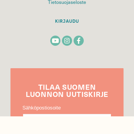
Tietosuojaseloste
KIRJAUDU
TILAA
SUOMEN
LUONNON
UUTIS­KIRJE
Sähköpostiosoite