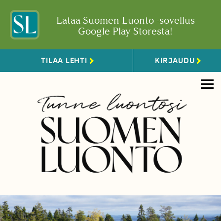
Lataa Suomen Luonto -sovellus
Google Play Storesta!
TILAA LEHTI
KIRJAUDU