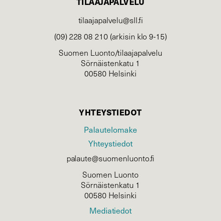
TILAAJAPALVELU
tilaajapalvelu@sll.fi
(09) 228 08 210 (arkisin klo 9-15)
Suomen Luonto/tilaajapalvelu
Sörnäistenkatu 1
00580 Helsinki
YHTEYSTIEDOT
Palautelomake
Yhteystiedot
palaute@suomenluonto.fi
Suomen Luonto
Sörnäistenkatu 1
00580 Helsinki
Mediatiedot