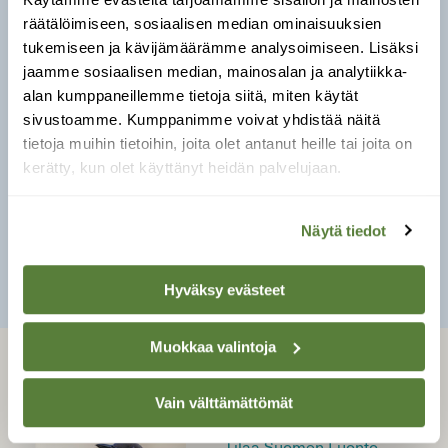
Muuta huomioitavaa:
räätälöimiseen, sosiaalisen median ominaisuuksien
tukemiseen ja kävijämäärämme analysoimiseen. Lisäksi
Laita pöntön pohjalle viiden senttimetrin
jaamme sosiaalisen median, mainosalan ja analytiikka-
kerros sahanpurua, lahopuuta tai kuivaa
alan kumppaneillemme tietoja siitä, miten käytät
turvetta.
sivustoamme. Kumppanimme voivat yhdistää näitä
tietoja muihin tietoihin, joita olet antanut heille tai joita on
Puhdista pönttö vuosittain ja laita sinne uudet
kerätty, kun olet käyttänyt heidän palvelujaan.
pehmikkeet.
Näytä tiedot
SULJE
Hyväksy evästeet
Muokkaa valintoja
LEHTI
Vain välttämättömät
Uusin lehti
Tilaa Suomen Luonto