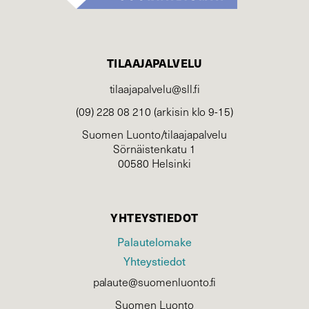
TILAAJAPALVELU
tilaajapalvelu@sll.fi
(09) 228 08 210 (arkisin klo 9-15)
Suomen Luonto/tilaajapalvelu
Sörnäistenkatu 1
00580 Helsinki
YHTEYSTIEDOT
Palautelomake
Yhteystiedot
palaute@suomenluonto.fi
Suomen Luonto