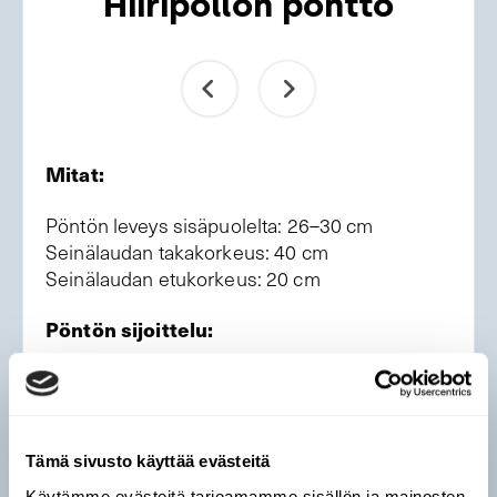
Hiiripöllön pönttö
Mitat:
Pöntön leveys sisäpuolelta: 26–30 cm
Seinälaudan takakorkeus: 40 cm
Seinälaudan etukorkeus: 20 cm
Pöntön sijoittelu:
Sijoita hiiripöllönpönttö avoimelle paikalle noin
viiden metrin korkeudelle. Sopivia paikkoja
yksittäiset puut hakkuuaukeilla, soilla ja
metsäaukeilla.
Tämä sivusto käyttää evästeitä
Käytämme evästeitä tarjoamamme sisällön ja mainosten