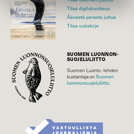
Tilaa digilukuoikeus
Äänestä parasta juttua
Tilaa uutiskirje
SUOMEN LUONNON­
SUOJELU­LIITTO
Suomen Luonto -lehden
Suomen
kustantaja on
luonnonsuojelu­liitto
.