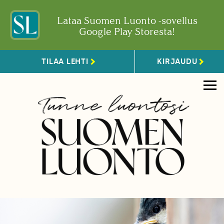
Lataa Suomen Luonto -sovellus
Google Play Storesta!
TILAA LEHTI
KIRJAUDU