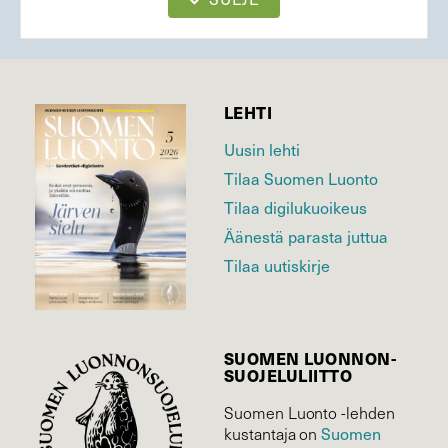
LEHTI
Uusin lehti
Tilaa Suomen Luonto
Tilaa digilukuoikeus
Äänestä parasta juttua
Tilaa uutiskirje
SUOMEN LUONNON­
SUOJELU­LIITTO
Suomen Luonto -lehden
Suomen
kustantaja on