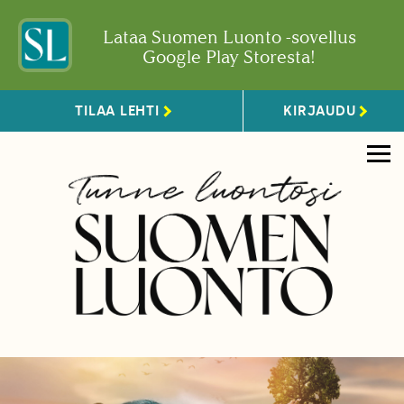
Lataa Suomen Luonto -sovellus
Google Play Storesta!
TILAA LEHTI
KIRJAUDU