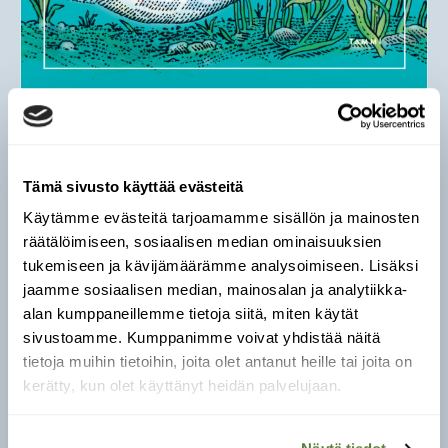
Isä, poika ja ankerias
Tämä sivusto käyttää evästeitä
Käytämme evästeitä tarjoamamme sisällön ja mainosten
räätälöimiseen, sosiaalisen median ominaisuuksien
tukemiseen ja kävijämäärämme analysoimiseen. Lisäksi
Patrik Svenssonin
luova tietokirja
Ankeriaan
jaamme sosiaalisen median, mainosalan ja analytiikka-
testamentti
(Tammi 2020) teki minuun suuren
alan kumppaneillemme tietoja siitä, miten käytät
vaikutuksen. Kirjassa yhdistyvät hienolla tavalla
sivustoamme. Kumppanimme voivat yhdistää näitä
salaperäinen ankerias ja kirjailijan suhde
tietoja muihin tietoihin, joita olet antanut heille tai joita on
isäänsä.
kerätty, kun olet käyttänyt heidän palvelujaan.
Siinä vuorottelevat ankeriaan elämästä sekä