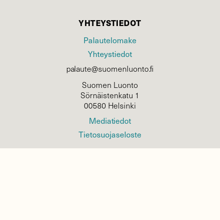
YHTEYSTIEDOT
Palautelomake
Yhteystiedot
palaute@suomenluonto.fi
Suomen Luonto
Sörnäistenkatu 1
00580 Helsinki
Mediatiedot
Tietosuojaseloste
KIRJAUDU