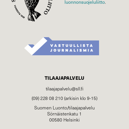
luonnonsuojelu­liitto
.
TILAAJAPALVELU
tilaajapalvelu@sll.fi
(09) 228 08 210 (arkisin klo 9-15)
Suomen Luonto/tilaajapalvelu
Sörnäistenkatu 1
00580 Helsinki