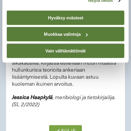
isän ja pojan yhteisistä kalareissuista kertovat
Näytä tiedot
luvut. Ankerias yhdistää heitä, sillä isä opetti
poikansa kalastamaan sitä läheisellä joella.
Hyväksy evästeet
Erityisen hienoja ovat luontokuvaukset joen
rannalla hämärtyvässä kesäillassa ja
aamuauringossa.
Muokkaa valintoja
Ankeriaan arvoituksellista elämää,
Vain välttämättömät
”ankeriaskysymystä”, yrittivät ratkoa tutkijat eri
aikakausilla. Kirjassa esitellään muun muassa
hullunkurisia teorioita ankeriaan
lisääntymisestä. Lopulta kuvaan astuu
kuoleman ikuinen arvoitus.
Jessica Haapkylä
, meribiologi ja tietokirjailija.
(SL 2/2022)
SULJE