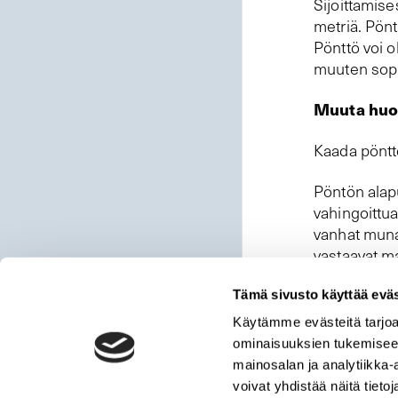
Sijoittamise
metriä. Pönt
Pönttö voi o
muuten sopi
Muuta huo
Kaada pönttö
Pöntön alapuo
vahingoittu
vanhat munat
vastaavat ma
Tämä sivusto käyttää eväs
Käytämme evästeitä tarjoa
ominaisuuksien tukemisee
mainosalan ja analytiikka
voivat yhdistää näitä tietoja