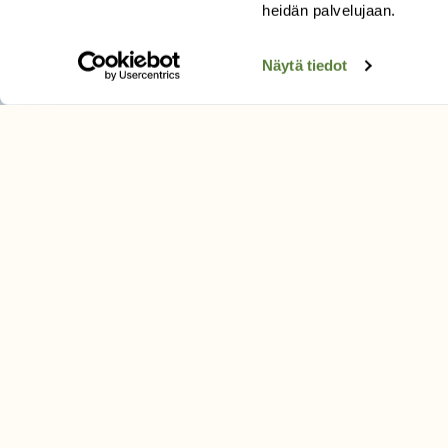
heidän palvelujaan.
Näytä tiedot
LEHTI
Uusin lehti
Tilaa Suomen Luonto
Tilaa digilukuoikeus
Äänestä parasta juttua
Tilaa uutiskirje
SUOMEN LUONNON­SUOJ
LIITTO