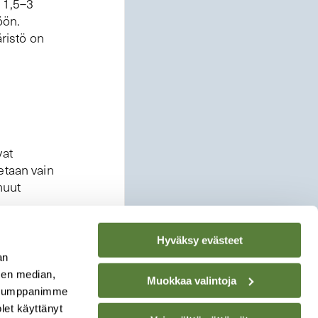
s 1,5–3
öön.
äristö on
vat
etaan vain
muut
Hyväksy evästeet
an
sen median,
Muokkaa valintoja
. Kumppanimme
olet käyttänyt