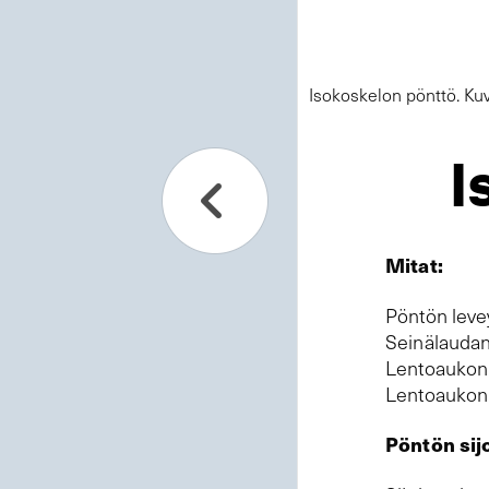
Isokoskelon pönttö. Kuv
I
Mitat:
Pöntön leve
Seinälaudan
Lentoaukon 
Lentoaukon 
Pöntön sij