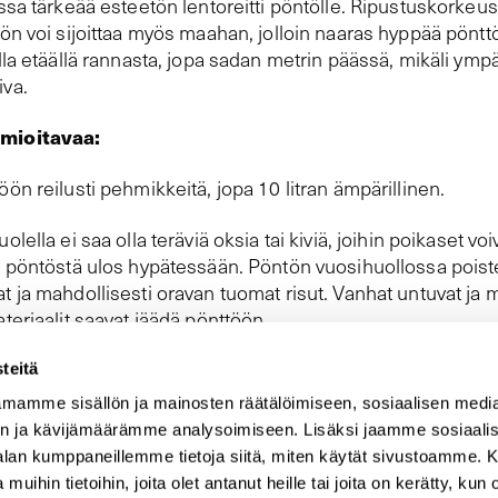
ssa tärkeää esteetön lentoreitti pöntölle. Ripustuskorkeu
ön voi sijoittaa myös maahan, jolloin naaras hyppää pöntt
lla etäällä rannasta, jopa sadan metrin päässä, mikäli ymp
va.
mioitavaa:
ön reilusti pehmikkeitä, jopa 10 litran ämpärillinen.
lella ei saa olla teräviä oksia tai kiviä, joihin poikaset voi
a pöntöstä ulos hypätessään. Pöntön vuosihuollossa poist
 ja mahdollisesti oravan tuomat risut. Vanhat untuvat ja 
teriaalit saavat jäädä pönttöön.
teitä
mamme sisällön ja mainosten räätälöimiseen, sosiaalisen medi
SULJE
n ja kävijämäärämme analysoimiseen. Lisäksi jaamme sosiaali
-alan kumppaneillemme tietoja siitä, miten käytät sivustoamme
 muihin tietoihin, joita olet antanut heille tai joita on kerätty, kun 