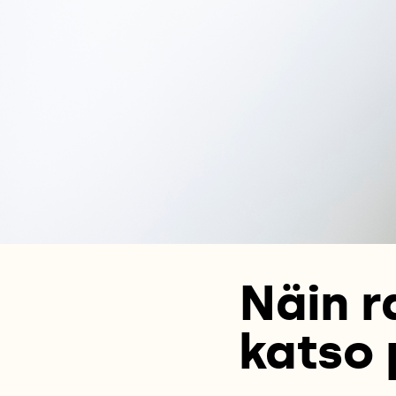
Näin r
katso 