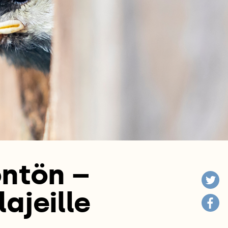
öntön –
ajeille