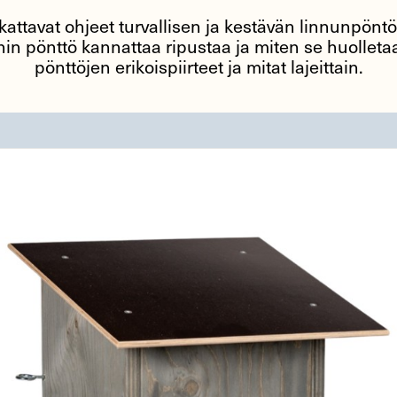
 kattavat ohjeet turvallisen ja kestävän linnunpön
mihin pönttö kannattaa ripustaa ja miten se huolle
pönttöjen erikoispiirteet ja mitat lajeittain.