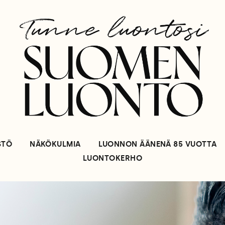
STÖ
NÄKÖKULMIA
LUONNON ÄÄNENÄ 85 VUOTTA
LUONTOKERHO