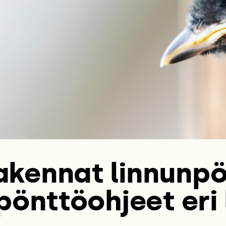
akennat linnunp
pönttöohjeet eri l