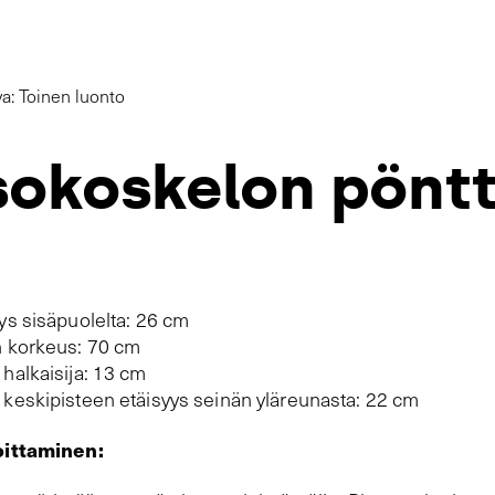
a: Toinen luonto
sokoskelon pönt
ys sisäpuolelta: 26 cm
 korkeus: 70 cm
halkaisija: 13 cm
keskipisteen etäisyys seinän yläreunasta: 22 cm
oittaminen: