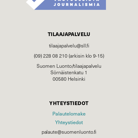
TILAAJAPALVELU
tilaajapalvelu@sll.fi
(09) 228 08 210 (arkisin klo 9-15)
Suomen Luonto/tilaajapalvelu
Sörnäistenkatu 1
00580 Helsinki
YHTEYSTIEDOT
Palautelomake
Yhteystiedot
palaute@suomenluonto.fi