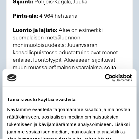
Sijainti:
Pohjois-Karjala, Juuka
Pinta-ala:
4 964 hehtaaria
Luonto ja lajisto:
Alue on esimerkki
suomalaisen metsäluonnon
monimuotoisuudesta: Juuanvaaran
kansallispuistossa edustettuina ovat monet
erilaiset luontotyypit. Alueeseen sijoittuvat
muun muassa erämainen vaarajakso, soita
(mm. lettoja), luonnonmetsiä (mm. rehevät
lehdot) sekä erilaisia pienvesistöjä. Alueella on
monipuolinen sammal- ja jäkälälajisto.
Tämä sivusto käyttää evästeitä
Perustelut ehdotukselle:
Juuanvaaran
Käytämme evästeitä tarjoamamme sisällön ja mainosten
kansallispuisto ratkaisee Pohjois-Savon
räätälöimiseen, sosiaalisen median ominaisuuksien
kansallispuistoverkostossa sijaitsevan aukon
tukemiseen ja kävijämäärämme analysoimiseen. Lisäksi
ja yhdistäisi kokonaisuudeksi erilliset
jaamme sosiaalisen median, mainosalan ja analytiikka-
metsämantereen suojelualueet. Alue lisäisi