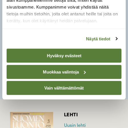
alan kumppaneillemme tietoja siitä, miten käytät
suojeluverkostoon keskiboreaalisen vaara-
sivustoamme. Kumppanimme voivat yhdistää näitä
järviylängön, jossa edustettuina ovat lähes
tietoja muihin tietoihin, joita olet antanut heille tai joita on
kaikki kasvillisuusvyöhykkeen metsä-, suo- ja
kerätty, kun olet käyttänyt heidän palvelujaan.
vesiluontotyypit.
Lähde:
Luonnonmetsä- työryhmä (2026):
Näytä tiedot
Kansallispuistoverkoston kehittäminen – 50
vuotta kansallispuistokomitean mietinnöstä -
raportti
Hyväksy evästeet
Muokkaa valintoja
SULJE
Vain välttämättömät
LEHTI
Uusin lehti