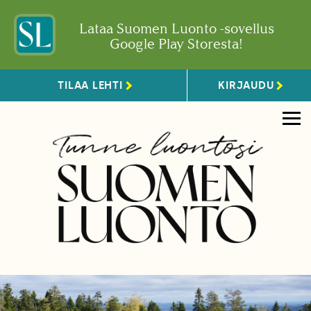
Lataa Suomen Luonto -sovellus
Google Play Storesta!
TILAA LEHTI
KIRJAUDU