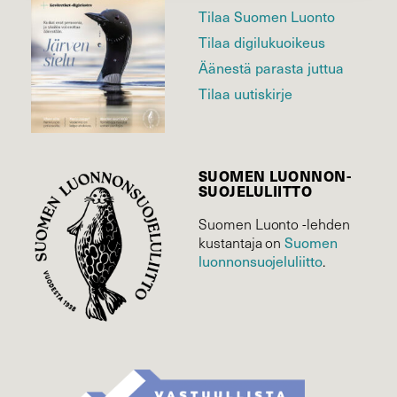
Tilaa Suomen Luonto
Tilaa digilukuoikeus
Äänestä parasta juttua
Tilaa uutiskirje
SUOMEN LUONNON­
SUOJELU­LIITTO
Suomen Luonto -lehden
kustantaja on
Suomen
luonnonsuojelu­liitto
.