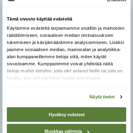
Tämä sivusto käyttää evästeitä
Käytämme evästeitä tarjoamamme sisällön ja mainosten
räätälöimiseen, sosiaalisen median ominaisuuksien
Pääkuva kanadanmajavasta: Niko Pekonen /
tukemiseen ja kävijämäärämme analysoimiseen. Lisäksi
Vastavalo
jaamme sosiaalisen median, mainosalan ja analytiikka-
alan kumppaneillemme tietoja siitä, miten käytät
1 / 3
‹ Pyyhkäise kuvaa ›
sivustoamme. Kumppanimme voivat yhdistää näitä
tietoja muihin tietoihin, joita olet antanut heille tai joita on
kerätty, kun olet käyttänyt heidän palvelujaan.


Näytä tiedot
Hyväksy evästeet
Muokkaa valintoja