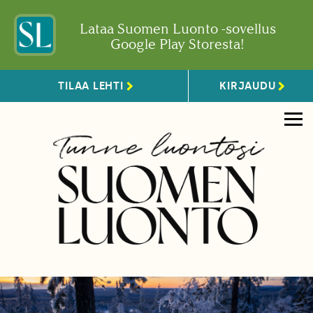
Lataa Suomen Luonto -sovellus
Google Play Storesta!
TILAA LEHTI
KIRJAUDU