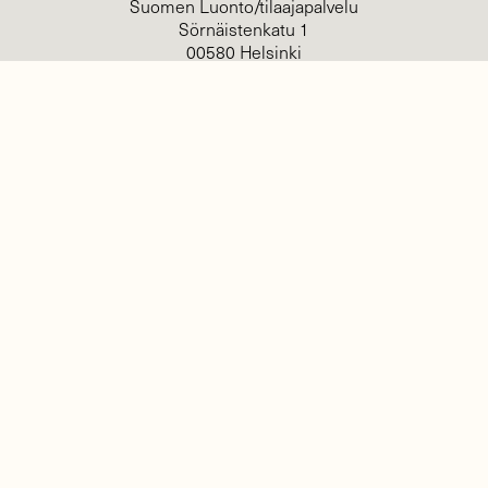
Suomen Luonto/tilaajapalvelu
Sörnäistenkatu 1
00580 Helsinki
YHTEYSTIEDOT
Palautelomake
Yhteystiedot
palaute@suomenluonto.fi
Suomen Luonto
Sörnäistenkatu 1
00580 Helsinki
Mediatiedot
Tietosuojaseloste
KIRJAUDU