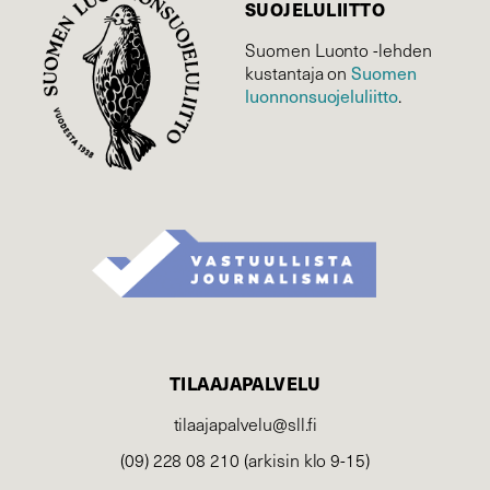
SUOJELU­LIITTO
Suomen Luonto -lehden
Suomen
kustantaja on
luonnonsuojelu­liitto
.
TILAAJAPALVELU
tilaajapalvelu@sll.fi
(09) 228 08 210 (arkisin klo 9-15)