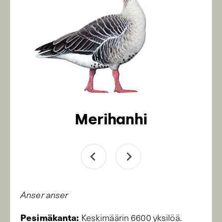
Merihanhi
Anser anser
Pesimäkanta:
Keskimäärin 6600 yksilöä.