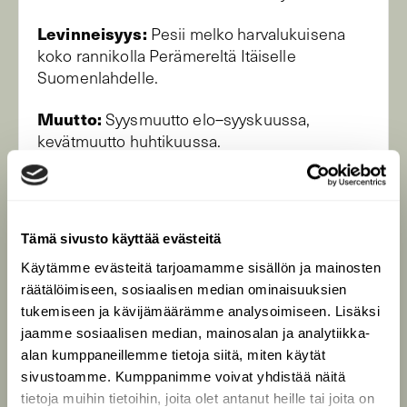
Levinneisyys:
Pesii melko harvalukuisena
koko rannikolla Perämereltä Itäiselle
Suomenlahdelle.
Muutto:
Syysmuutto elo–syyskuussa,
kevätmuutto huhtikuussa.
Talvehtiminen:
Lounais-, Länsi- ja Itä-
Eurooppa.
Tämä sivusto käyttää evästeitä
Tuntomerkit:
Suurikokoinen ja
jykevärakenteinen. Höyhenpuvun yleisväri
Käytämme evästeitä tarjoamamme sisällön ja mainosten
vaalean harmaanruskea. Lennossa siipien
räätälöimiseen, sosiaalisen median ominaisuuksien
yläpinnalla näkyvät suuret vaalean-harmaat
tukemiseen ja kävijämäärämme analysoimiseen. Lisäksi
lautumat. Oranssi nokka on suuri ja kolmio-
jaamme sosiaalisen median, mainosalan ja analytiikka-
mainen, jalat vaaleanpunaiset–persikanväriset.
alan kumppaneillemme tietoja siitä, miten käytät
sivustoamme. Kumppanimme voivat yhdistää näitä
Kuvitus: Jari Kostet
tietoja muihin tietoihin, joita olet antanut heille tai joita on