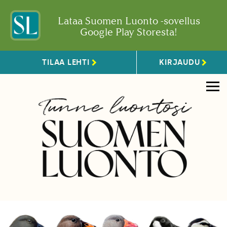
Lataa Suomen Luonto -sovellus
Google Play Storesta!
TILAA LEHTI
KIRJAUDU