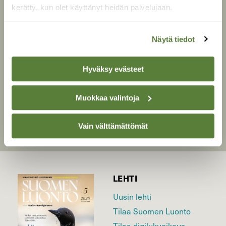
Äänitoistin
kerätty, kun olet käyttänyt heidän palvelujaan.
00:00
00:00
Näytä tiedot
Hyväksy evästeet
Muokkaa valintoja
SULJE
Vain välttämättömät
LEHTI
Uusin lehti
Tilaa Suomen Luonto
Tilaa digilukuoikeus