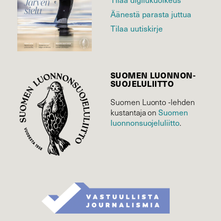
Äänestä parasta juttua
Tilaa uutiskirje
SUOMEN LUONNON­
SUOJELU­LIITTO
Suomen Luonto -lehden
Suomen
kustantaja on
luonnonsuojelu­liitto
.