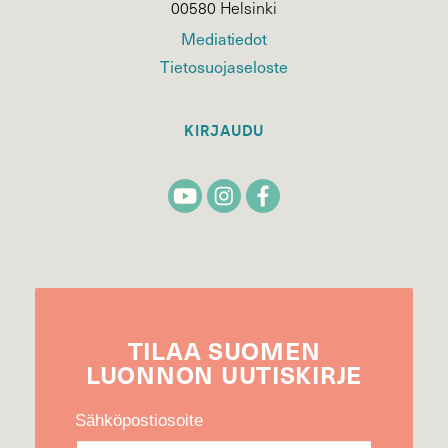
00580 Helsinki
Mediatiedot
Tietosuojaseloste
KIRJAUDU
TILAA
SUOMEN
LUONNON
UUTIS­KIRJE
Sähköpostiosoite