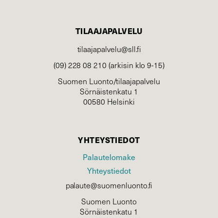
TILAAJAPALVELU
tilaajapalvelu@sll.fi
(09) 228 08 210 (arkisin klo 9-15)
Suomen Luonto/tilaajapalvelu
Sörnäistenkatu 1
00580 Helsinki
YHTEYSTIEDOT
Palautelomake
Yhteystiedot
palaute@suomenluonto.fi
Suomen Luonto
Sörnäistenkatu 1