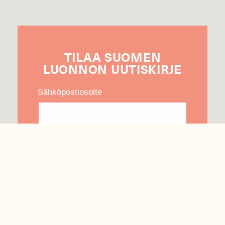
TILAA
SUOMEN
LUONNON
UUTIS­KIRJE
Sähköpostiosoite
Hyväksyn tietojeni käytön uutiskirjeen
lähettämiseen
Tietosuojaseloste