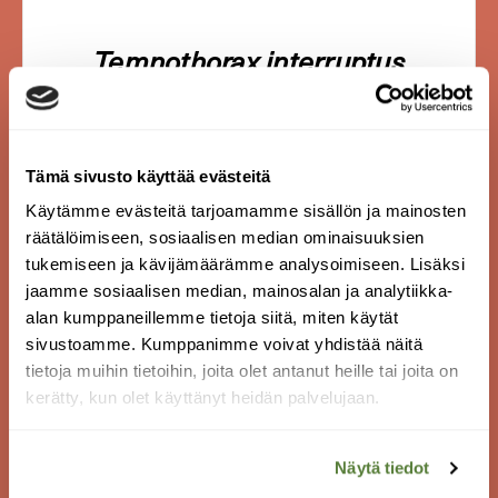
Temnothorax interruptus
Liekomuurahaiset jäävät usein huomaamatta,
koska niiden pesät ovat pienten keppien tai
ruohonkorsien sisässä. Sisarlajeistaan
Tämä sivusto käyttää evästeitä
poiketen pikkuliekomuurahainen tekee
Käytämme evästeitä tarjoamamme sisällön ja mainosten
pesänsä paahteiselle paikalle kuivaan
räätälöimiseen, sosiaalisen median ominaisuuksien
turpeeseen tai pienten kivien ja juurten
tukemiseen ja kävijämäärämme analysoimiseen. Lisäksi
lomaan. Tämä kenties Suomen pienin
jaamme sosiaalisen median, mainosalan ja analytiikka-
muurahainen on vain 2–3 millin mittainen. Laji
alan kumppaneillemme tietoja siitä, miten käytät
on yksikuningattarinen ja muodostaa pieniä,
sivustoamme. Kumppanimme voivat yhdistää näitä
50–100 yksilön yhteiskuntia.
tietoja muihin tietoihin, joita olet antanut heille tai joita on
Kuva: Arnstein Staverløkk / NINA
kerätty, kun olet käyttänyt heidän palvelujaan.
Näytä tiedot