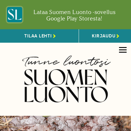
Lataa Suomen Luonto -sovellus
Google Play Storesta!
TILAA LEHTI
KIRJAUDU