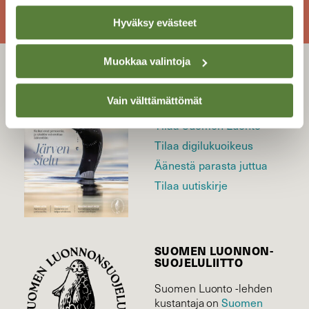
SULJE
Hyväksy evästeet
Muokkaa valintoja
LEHTI
Vain välttämättömät
Uusin lehti
Tilaa Suomen Luonto
Tilaa digilukuoikeus
Äänestä parasta juttua
Tilaa uutiskirje
SUOMEN LUONNON­
SUOJELU­LIITTO
Suomen Luonto -lehden
Suomen
kustantaja on