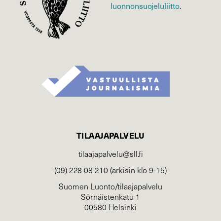
luonnonsuojelu­liitto
.
TILAAJAPALVELU
tilaajapalvelu@sll.fi
(09) 228 08 210 (arkisin klo 9-15)
Suomen Luonto/tilaajapalvelu
Sörnäistenkatu 1
00580 Helsinki