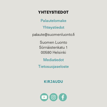
YHTEYSTIEDOT
Palautelomake
Yhteystiedot
palaute@suomenluonto.fi
Suomen Luonto
Sörnäistenkatu 1
00580 Helsinki
Mediatiedot
Tietosuojaseloste
KIRJAUDU