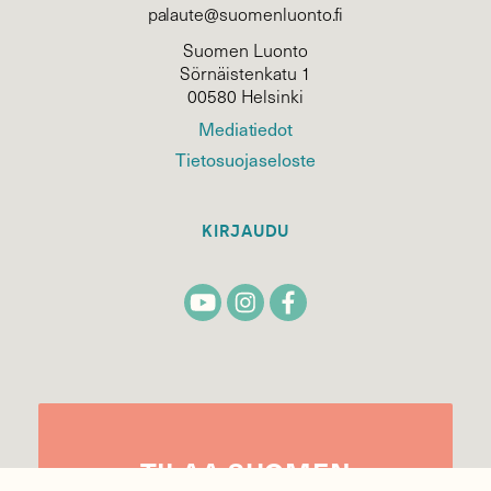
palaute@suomenluonto.fi
Suomen Luonto
Sörnäistenkatu 1
00580 Helsinki
Mediatiedot
Tietosuojaseloste
KIRJAUDU
TILAA
SUOMEN