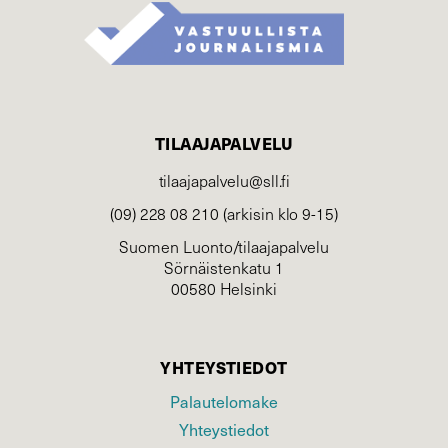
TILAAJAPALVELU
tilaajapalvelu@sll.fi
(09) 228 08 210 (arkisin klo 9-15)
Suomen Luonto/tilaajapalvelu
Sörnäistenkatu 1
00580 Helsinki
YHTEYSTIEDOT
Palautelomake
Yhteystiedot