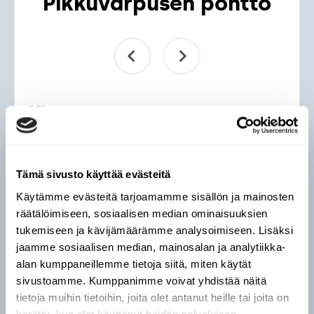
Pikkuvarpusen pönttö
Mitat:
Pöntön korkeus ja leveys sisäpuolelta: 10–12
cm
Pitkän sivun pituus: 30 cm
Tämä sivusto käyttää evästeitä
Lentoaukon halkaisija: 3,2 cm
Käytämme evästeitä tarjoamamme sisällön ja mainosten
Lentoaukon keskipisteen etäisyys seinän
räätälöimiseen, sosiaalisen median ominaisuuksien
sivureunasta: 8 cm
tukemiseen ja kävijämäärämme analysoimiseen. Lisäksi
jaamme sosiaalisen median, mainosalan ja analytiikka-
Pöntön ripustaminen:
alan kumppaneillemme tietoja siitä, miten käytät
sivustoamme. Kumppanimme voivat yhdistää näitä
Pikkuvarpusen pönttöjä voi kiinnittää
tietoja muihin tietoihin, joita olet antanut heille tai joita on
rakennuksen seinään useita vierekkäin ja