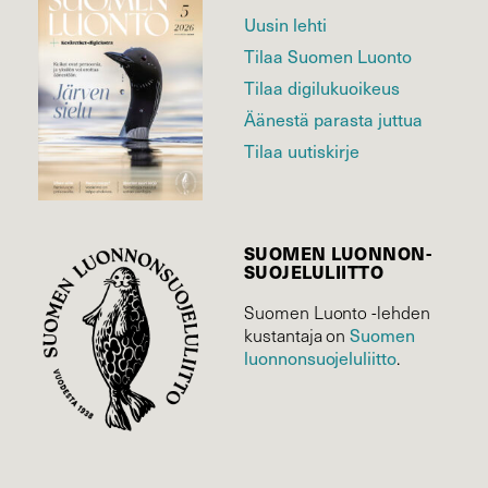
Uusin lehti
Tilaa Suomen Luonto
Tilaa digilukuoikeus
Äänestä parasta juttua
Tilaa uutiskirje
SUOMEN LUONNON­
SUOJELU­LIITTO
Suomen Luonto -lehden
kustantaja on
Suomen
luonnonsuojelu­liitto
.