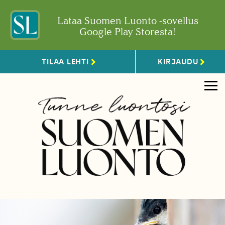
Lataa Suomen Luonto -sovellus
Google Play Storesta!
TILAA LEHTI
KIRJAUDU