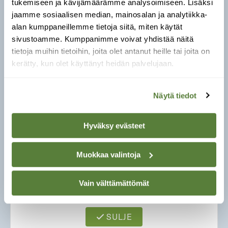
tukemiseen ja kävijämäärämme analysoimiseen. Lisäksi
eteläpuolella. Suomessa pesii 15000–27000
jaamme sosiaalisen median, mainosalan ja analytiikka-
satakieltä.
alan kumppaneillemme tietoja siitä, miten käytät
sivustoamme. Kumppanimme voivat yhdistää näitä
Tiesitkö?
Satakieli runsastui Suomessa vasta
tietoja muihin tietoihin, joita olet antanut heille tai joita on
1950- ja 1960-luvuilta alkaen avomaiden
kerätty, kun olet käyttänyt heidän palvelujaan.
pensaikoiden lisääntyessä.
Näytä tiedot
Äänitoistin
00:00
00:00
Hyväksy evästeet
Muokkaa valintoja
Vain välttämättömät
SULJE