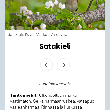
Satakieli. Kuva: Markus Varesvuo
Satakieli
Luscinia luscinia
Tuntomerkit:
Ulkonäöltään melko
vaatimaton. Selkä harmaanruskea, vatsapuoli
vaaleanharmaa. Rinnassa ja kurkussa