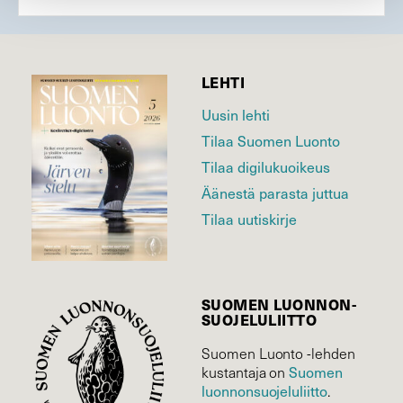
LEHTI
Uusin lehti
Tilaa Suomen Luonto
Tilaa digilukuoikeus
Äänestä parasta juttua
Tilaa uutiskirje
SUOMEN LUONNON­
SUOJELU­LIITTO
Suomen Luonto -lehden
Suomen
kustantaja on
luonnonsuojelu­liitto
.