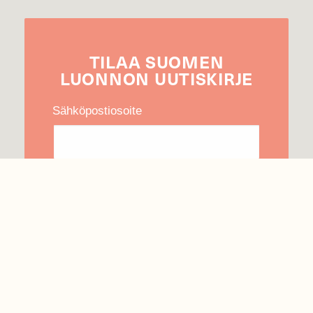
TILAA
SUOMEN
LUONNON
UUTIS­KIRJE
Sähköpostiosoite
Hyväksyn tietojeni käytön uutiskirjeen
lähettämiseen
Tietosuojaseloste