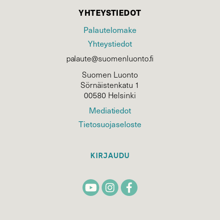
YHTEYSTIEDOT
Palautelomake
Yhteystiedot
palaute@suomenluonto.fi
Suomen Luonto
Sörnäistenkatu 1
00580 Helsinki
Mediatiedot
Tietosuojaseloste
KIRJAUDU