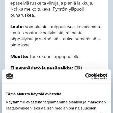
epäselviä ruskeita viiruja ja pieniä laikkuja.
Nokka melko tukeva. Pyrstön yläpuoli
punaruskea.
Laulu:
Voimakasta, pulppuilevaa, kovaäänistä.
Laulu koostuu vihellyksistä, rätinästä,
näppäilyistä ja särinöistä. Laulaa hämärässä ja
pimeässä.
Muutto:
Toukokuun loppupuolella.
Elinympäristö ja pesäpaikka:
Elää
kosteikoiden reunametsissä ja pensaikoissa,
kosteissa tiheiköissä ja lehtimetsissä. Pesä
esimerkiksi korkean kasvillisuuden seassa,
risukossa, kuusen alla tai pienessä puussa.
Tämä sivusto käyttää evästeitä
Käytämme evästeitä tarjoamamme sisällön ja mainosten
Levinneisyys ja runsaus:
Yhtenäinen
räätälöimiseen, sosiaalisen median ominaisuuksien
levinneisyysalue Pori–Lappeenranta-linja