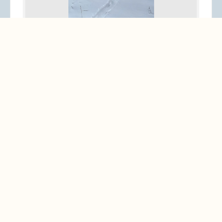
Saukko, joka on laskenut mäkeä, ja jäällä
näkyy tyypillinen saukon laukkajälki. Kuvat:
Lauri Pöyhönen
1 / 3
‹ Pyyhkäise kuvaa ›

