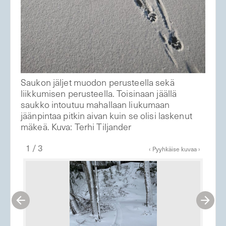
Saukon jäljet muodon perusteella sekä
liikkumisen perusteella. Toisinaan jäällä
saukko intoutuu mahallaan liukumaan
jäänpintaa pitkin aivan kuin se olisi laskenut
mäkeä. Kuva: Terhi Tiljander
1 / 3
‹ Pyyhkäise kuvaa ›

