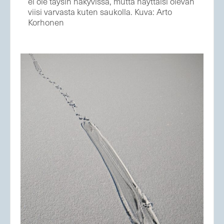
ei ole täysin näkyvissä, mutta näyttäisi olevan
viisi varvasta kuten saukolla. Kuva: Arto
Korhonen