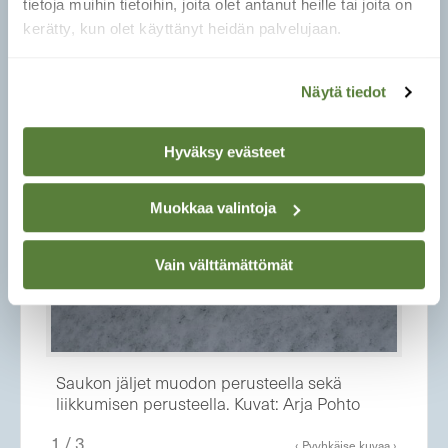
tietoja muihin tietoihin, joita olet antanut heille tai joita on
Saukon jäljet koon ja muodon sekä
kerätty, kun olet käyttänyt heidän palvelujaan.
liikkumisen perusteella. Kuvat: Ulla
Saarenoksa
Näytä tiedot
1 / 2
‹ Pyyhkäise kuvaa ›
Hyväksy evästeet


Muokkaa valintoja
Vain välttämättömät
Saukon jäljet muodon perusteella sekä
liikkumisen perusteella. Kuvat: Arja Pohto
1 / 3
‹ Pyyhkäise kuvaa ›