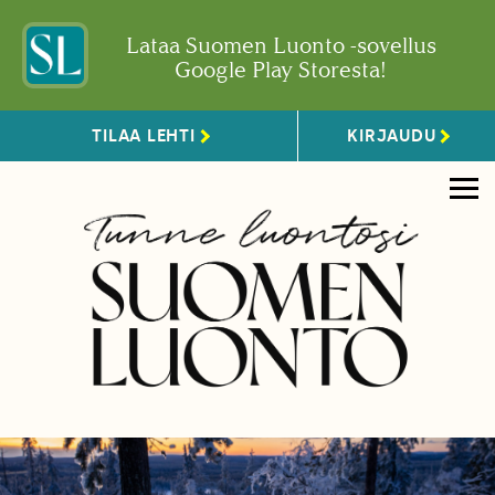
Lataa Suomen Luonto -sovellus
Google Play Storesta!
TILAA LEHTI
KIRJAUDU