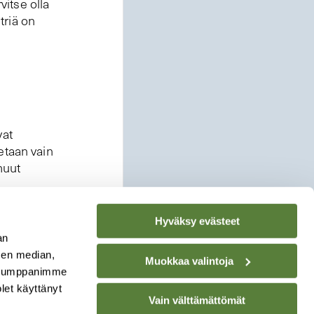
vitse olla
triä on
vat
etaan vain
muut
Hyväksy evästeet
an
sen median,
Muokkaa valintoja
. Kumppanimme
olet käyttänyt
Vain välttämättömät