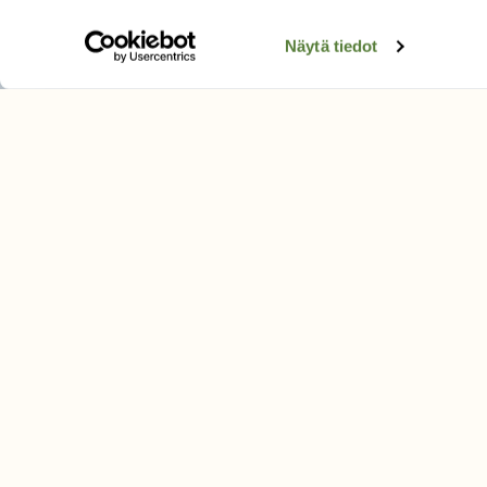
Näytä tiedot
LEHTI
Uusin lehti
Tilaa Suomen Luonto
Tilaa digilukuoikeus
Äänestä parasta juttua
Tilaa uutiskirje
SUOMEN LUONNON­SUOJ
LIITTO
Suomen Luonto -lehden kusta