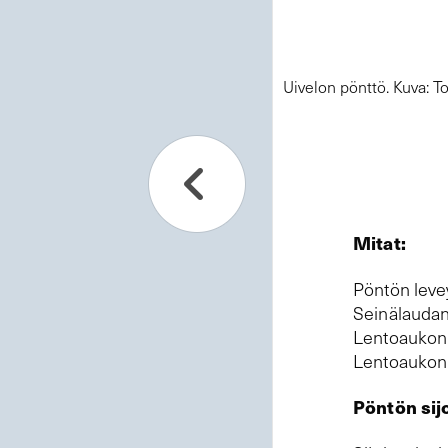
Uivelon pönttö. Kuva: T
Mitat:
Pöntön leve
Seinälaudan
Lentoaukon 
Lentoaukon 
Pöntön sijo