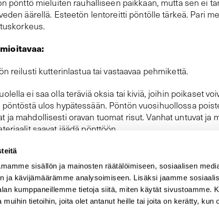
lon pönttö mieluiten rauhalliseen paikkaan, mutta sen ei tar
 veden äärellä. Esteetön lentoreitti pöntölle tärkeä. Pari me
ustuskorkeus.
mioitavaa:
ön reilusti kutterinlastua tai vastaavaa pehmikettä.
lella ei saa olla teräviä oksia tai kiviä, joihin poikaset voi
a pöntöstä ulos hypätessään. Pöntön vuosihuollossa poist
 ja mahdollisesti oravan tuomat risut. Vanhat untuvat ja 
teriaalit saavat jäädä pönttöön.
teitä
mamme sisällön ja mainosten räätälöimiseen, sosiaalisen medi
SULJE
n ja kävijämäärämme analysoimiseen. Lisäksi jaamme sosiaali
-alan kumppaneillemme tietoja siitä, miten käytät sivustoamme
 muihin tietoihin, joita olet antanut heille tai joita on kerätty, kun 