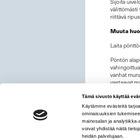
Sijoita uive
välittömästi
riittävä rip
Muuta huo
Laita pönttö
Pöntön alapuo
vahingoittu
vanhat munat
vastaavat ma
Tämä sivusto käyttää eväs
Käytämme evästeitä tarjoa
ominaisuuksien tukemisee
mainosalan ja analytiikka
voivat yhdistää näitä tietoja
heidän palvelujaan.