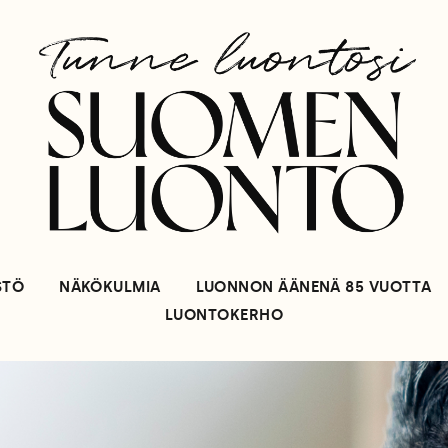
STÖ
NÄKÖKULMIA
LUONNON ÄÄNENÄ 85 VUOTTA
LUONTOKERHO