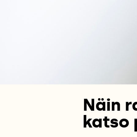
Näin r
katso 