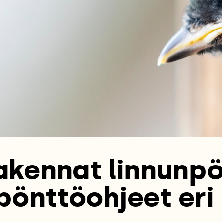
akennat linnunp
pönttöohjeet eri l