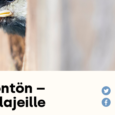
öntön –
ajeille