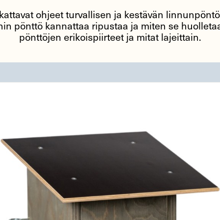
 kattavat ohjeet turvallisen ja kestävän linnunpön
mihin pönttö kannattaa ripustaa ja miten se huolle
pönttöjen erikoispiirteet ja mitat lajeittain.