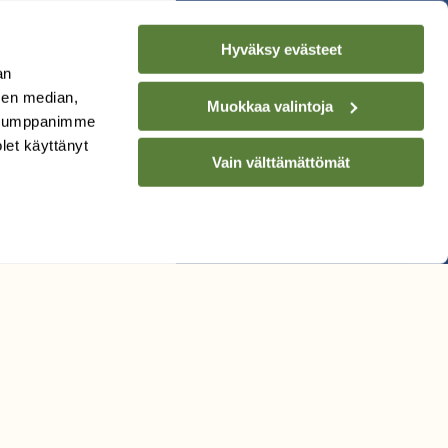
Hyväksy evästeet
an
sen median,
Muokkaa valintoja
. Kumppanimme
olet käyttänyt
Vain välttämättömät
issä.
alkoinen