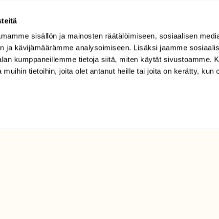
teitä
Valkoyökönlehti
mamme sisällön ja mainosten räätälöimiseen, sosiaalisen medi
n ja kävijämäärämme analysoimiseen. Lisäksi jaamme sosiaali
-alan kumppaneillemme tietoja siitä, miten käytät sivustoamme
 muihin tietoihin, joita olet antanut heille tai joita on kerätty, kun 
la alpina
senttiä.
ka:
Märällä turpeella tai mineraalimaalla, letoilla ja lähteikö
t:
Vaalean kellanvihreät tai punaruskeasävyiset lehdet, v
ys:
Pohjoinen tunturilaji, melko harvinainen.
 Peiponen