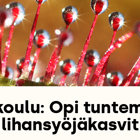
koulu: Opi tunt
lihansyöjäkasvit