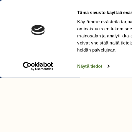
Tämä sivusto käyttää eväs
Käytämme evästeitä tarjoa
ominaisuuksien tukemisee
mainosalan ja analytiikka
voivat yhdistää näitä tietoja
heidän palvelujaan.
Pinguicu
Koko:
5–15 
Näytä tiedot
Kasvupaik
Tuntomerki
kukka.
Levinneisy
Kuva: Jorma