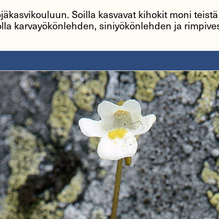
jäkasvikouluun. Soilla kasvavat kihokit moni teistä
lla karvayökönlehden, siniyökönlehden ja rimpives