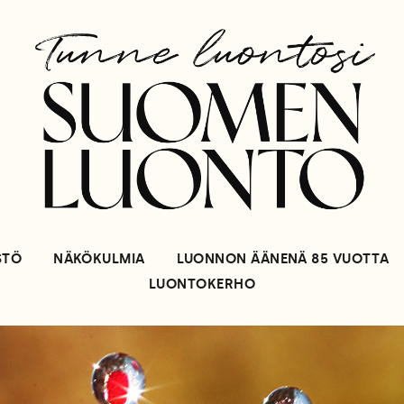
STÖ
NÄKÖKULMIA
LUONNON ÄÄNENÄ 85 VUOTTA
LUONTOKERHO