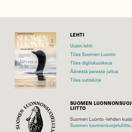
LEHTI
Uusin lehti
Tilaa Suomen Luonto
Tilaa digilukuoikeus
Äänestä parasta juttua
Tilaa uutiskirje
SUOMEN LUONNON­SUOJ
LIITTO
Suomen Luonto -lehden kusta
Suomen luonnonsuojelu­liitto
.