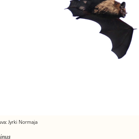
va: Jyrki Normaja
tinus