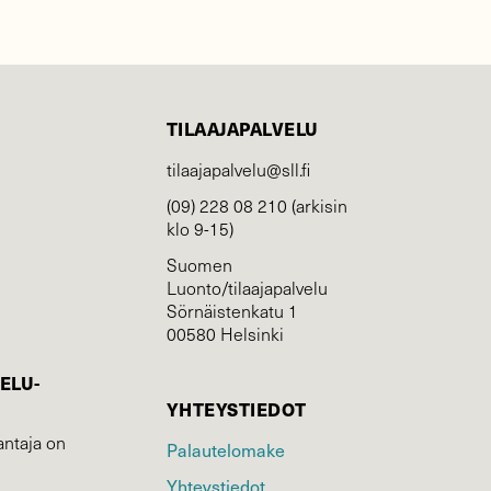
TILAAJAPALVELU
tilaajapalvelu@sll.fi
(09) 228 08 210 (arkisin
klo 9-15)
Suomen
Luonto/tilaajapalvelu
Sörnäistenkatu 1
00580 Helsinki
ELU­
YHTEYSTIEDOT
ntaja on
Palautelomake
Yhteystiedot