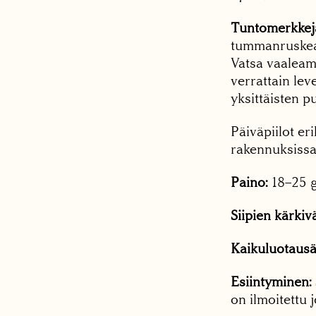
Tuntomerkkej
tummanruskeaan
Vatsa vaaleam
verrattain lev
yksittäisten p
Päiväpiilot e
rakennuksissa,
Paino:
18–25 g
Siipien kärkivä
Kaikuluotausä
Esiintyminen:
on ilmoitettu 