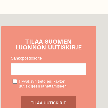
TILAA
SUOMEN
LUONNON
UUTIS­KIRJE
Sähköpostiosoite
Hyväksyn tietojeni käytön
uutiskirjeen lähettämiseen