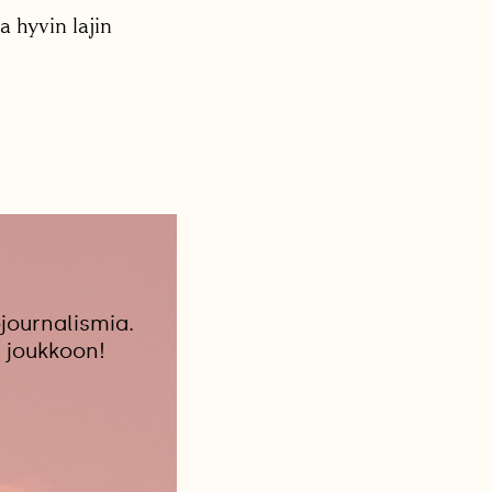
 hyvin lajin
journalismia.
 joukkoon!