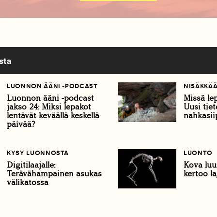
sta
LUONNON ÄÄNI -PODCAST
NISÄKKÄ
Luonnon ääni -podcast
Missä le
jakso 24: Miksi lepakot
Uusi tiet
lentävät keväällä keskellä
nahkasiip
päivää?
KYSY LUONNOSTA
LUONTO
Digitilaajalle:
Kova luu
Terävähampainen asukas
kertoo la
välikatossa