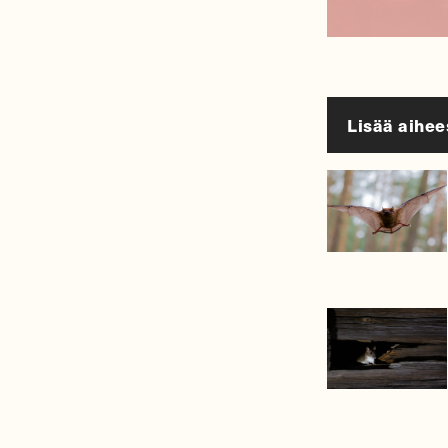
Lisää aihee