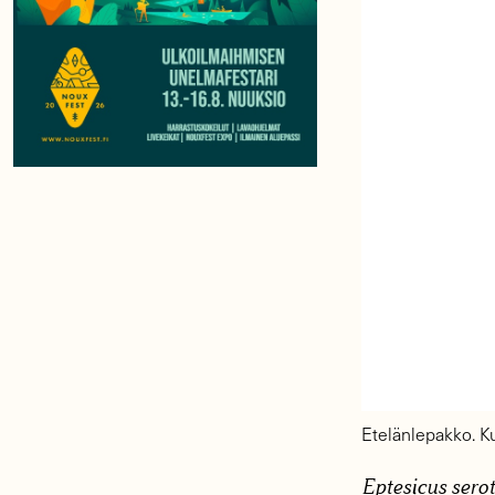
Etelänlepakko. Ku
Eptesicus sero