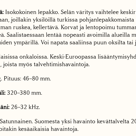
ä:
Isokokoinen lepakko. Selän väritys vaihtelee keski
, joillakin yksilöillä turkissa pohjanlepakkomaista 
man ruskea, kellertävä. Korvat ja lentopoimu tumma
eä. Saalistaessaan lentää nopeasti avoimilla alueilla 
uiden ympärillä. Voi napata saaliinsa puun oksilta tai
rilaisissa onkaloissa. Keski-Euroopassa lisääntymisy
 joista myös talvehtimishavaintoja.
. Pituus: 46–80 mm.
li:
320–380 mm.
äni:
26–32 kHz.
Satunnainen. Suomesta yksi havainto kevättalvelta 200
joitakin kesäaikaisia havaintoja.