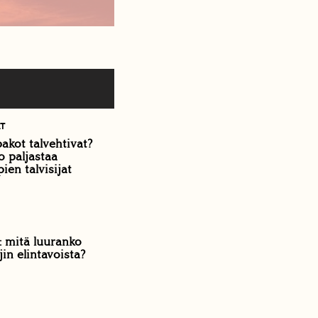
ÄT
pakot talvehtivat?
o paljastaa
ien talvisijat
: mitä luuranko
jin elintavoista?