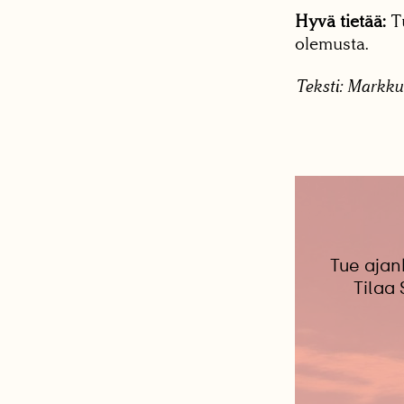
Hyvä tietää:
Tu
olemusta.
Teksti: Markku
Tue ajan
Tilaa