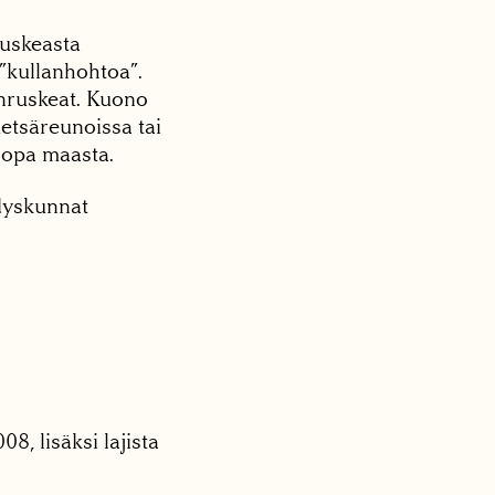
ruskeasta
”kullanhohtoa”.
nruskeat. Kuono
metsäreunoissa tai
 jopa maasta.
hdyskunnat
8, lisäksi lajista