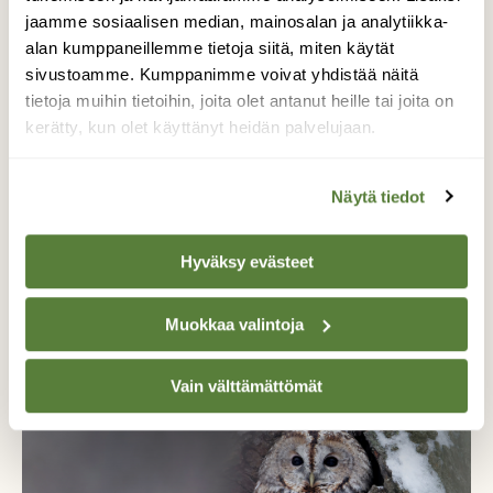
jaamme sosiaalisen median, mainosalan ja analytiikka-
alan kumppaneillemme tietoja siitä, miten käytät
sivustoamme. Kumppanimme voivat yhdistää näitä
tietoja muihin tietoihin, joita olet antanut heille tai joita on
kerätty, kun olet käyttänyt heidän palvelujaan.
Näytä tiedot
LINNUT
Ovatko takatalvet yhä haitallisempia linnuille? –
Hyväksy evästeet
kolme tutkijaa vastaa kysymykseen
Muokkaa valintoja
Vain välttämättömät