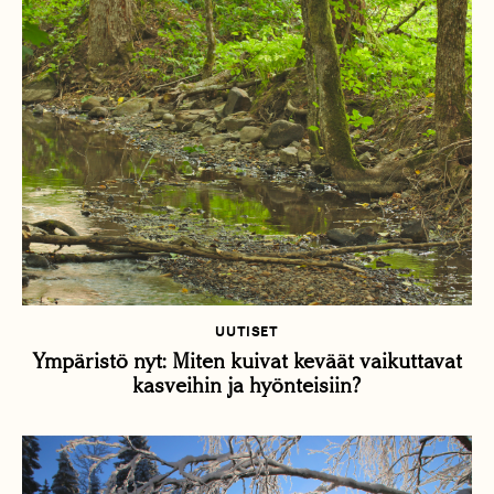
UUTISET
Ympäristö nyt: Miten kuivat keväät vaikuttavat
kasveihin ja hyönteisiin?