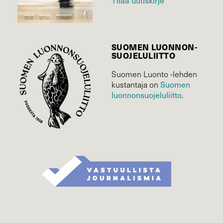
SUOMEN LUONNON­
SUOJELU­LIITTO
Suomen Luonto -lehden
Suomen
kustantaja on
luonnonsuojelu­liitto
.