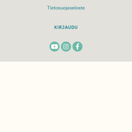
Tietosuojaseloste
KIRJAUDU
TILAA
SUOMEN
LUONNON
UUTIS­KIRJE
Sähköpostiosoite