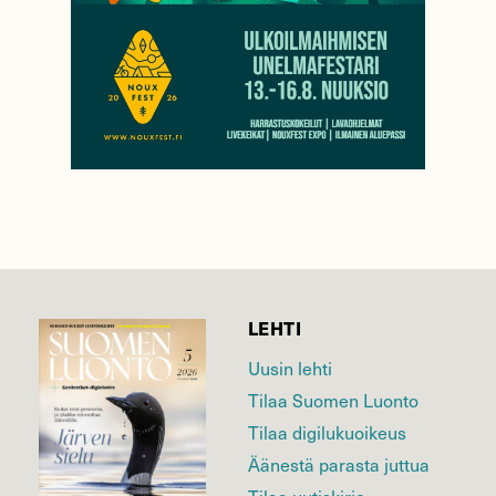
LEHTI
Uusin lehti
Tilaa Suomen Luonto
Tilaa digilukuoikeus
Äänestä parasta juttua
Tilaa uutiskirje