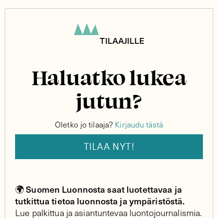
myyriltä heti nirri pois.”
TILAAJILLE
Haluatko lukea
jutun?
Oletko jo tilaaja?
Kirjaudu tästä
TILAA NYT!
Suomen Luonnosta saat luotettavaa ja
🌍
tutkittua tietoa luonnosta ja ympäristöstä.
Lue palkittua ja asiantuntevaa luontojournalismia.