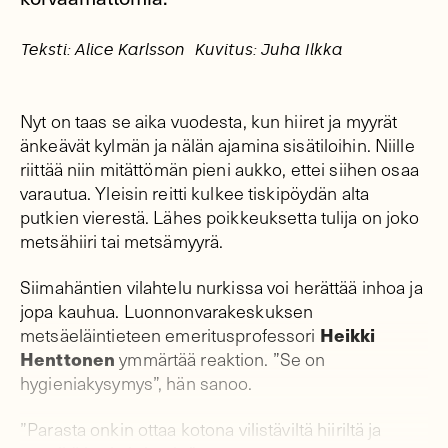
Teksti: Alice Karlsson
Kuvitus: Juha Ilkka
Nyt on taas se aika vuodesta, kun hiiret ja myyrät
änkeävät kylmän ja nälän ajamina sisätiloihin. Niille
riittää niin mitättömän pieni aukko, ettei siihen osaa
varautua. Yleisin reitti kulkee tiskipöydän alta
putkien vierestä. Lähes poikkeuksetta tulija on joko
metsähiiri tai metsämyyrä.
Siimahäntien vilahtelu nurkissa voi herättää inhoa ja
jopa kauhua. Luonnonvarakeskuksen
Heikki
metsäeläintieteen emeritusprofessori
Henttonen
ymmärtää reaktion. ”Se on
hygieniakysymys”, hän sanoo.
”Parasta onkin ottaa kotona vilistäviltä hiiriltä ja