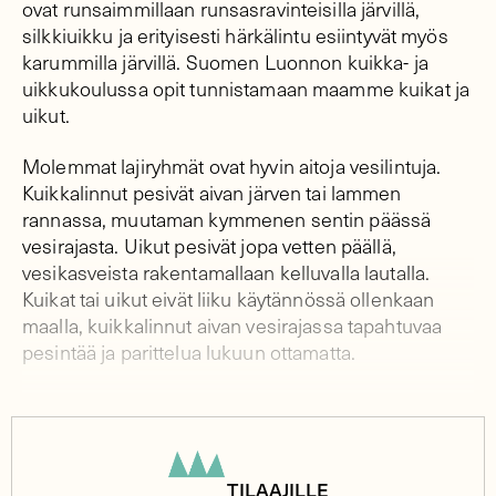
ovat runsaimmillaan runsasravinteisilla järvillä,
silkkiuikku ja erityisesti härkälintu esiintyvät myös
karummilla järvillä. Suomen Luonnon kuikka- ja
uikkukoulussa opit tunnistamaan maamme kuikat ja
uikut.
Molemmat lajiryhmät ovat hyvin aitoja vesilintuja.
Kuikkalinnut pesivät aivan järven tai lammen
rannassa, muutaman kymmenen sentin päässä
vesirajasta. Uikut pesivät jopa vetten päällä,
vesikasveista rakentamallaan kelluvalla lautalla.
Kuikat tai uikut eivät liiku käytännössä ollenkaan
maalla, kuikkalinnut aivan vesirajassa tapahtuvaa
pesintää ja parittelua lukuun ottamatta.
TILAAJILLE