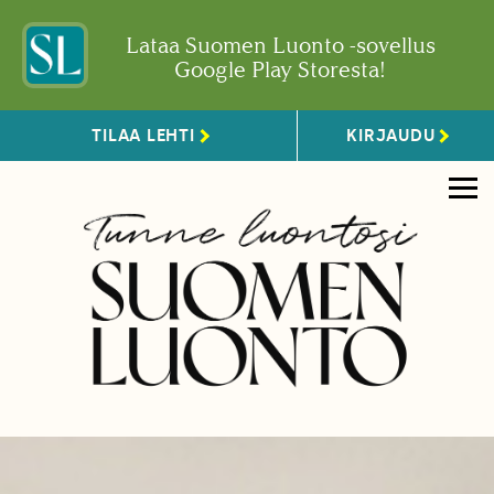
Lataa Suomen Luonto -sovellus
Google Play Storesta!
TILAA LEHTI
KIRJAUDU