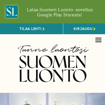
Lataa Suomen Luonto -sovellus
Google Play Storesta!
TILAA LEHTI
KIRJAUDU