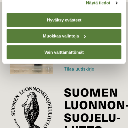
Näytä tiedot
LEHTI
Hyväksy evästeet
Uusin lehti
Muokkaa valintoja
Tilaa Suomen Luonto
Tilaa digilukuoikeus
Vain välttämättömät
Äänestä parasta juttua
Tilaa uutiskirje
SUOMEN
LUONNON
SUOJELU­