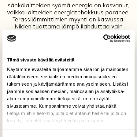
sähkölaitteiden syömä energia on kasvanut,
vaikka laitteiden energiatehokkuus paranee.
Terassilämmittimien myynti on kasvussa.
Niiden tuottama lämpö ilahduttaa vain
hetken, kunnes se valuu harakoille.
Sähköntuotannolla on mittavat
ympäristövaikutukset. Myös uusiutuvan
energian tuotanto aiheuttaa luontokatoa,
Tämä sivusto käyttää evästeitä
vaikka ilmastovaikutukset ovat paljon
pienemmät kuin fossiilisilla polttoaineilla
Käytämme evästeitä tarjoamamme sisällön ja mainosten
tuotetulla sähköllä.
räätälöimiseen, sosiaalisen median ominaisuuksien
tukemiseen ja kävijämäärämme analysoimiseen. Lisäksi
jaamme sosiaalisen median, mainosalan ja analytiikka-
alan kumppaneillemme tietoja siitä, miten käytät
Kilpailun etusivulle
sivustoamme. Kumppanimme voivat yhdistää näitä
tietoja muihin tietoihin, joita olet antanut heille tai joita on
kerätty, kun olet käyttänyt heidän palvelujaan.