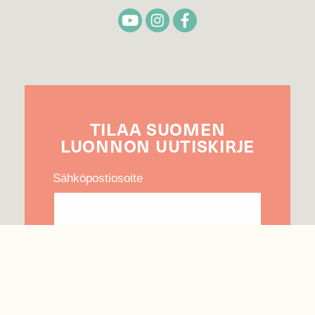
TILAA
SUOMEN
LUONNON
UUTIS­KIRJE
Sähköpostiosoite
Hyväksyn tietojeni käytön uutiskirjeen
lähettämiseen