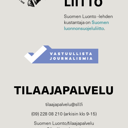
LIITTO
Suomen Luonto -lehden
Suomen
kustantaja on
luonnonsuojelu­liitto
.
TILAAJAPALVELU
tilaajapalvelu@sll.fi
(09) 228 08 210 (arkisin klo 9-15)
Suomen Luonto/tilaajapalvelu