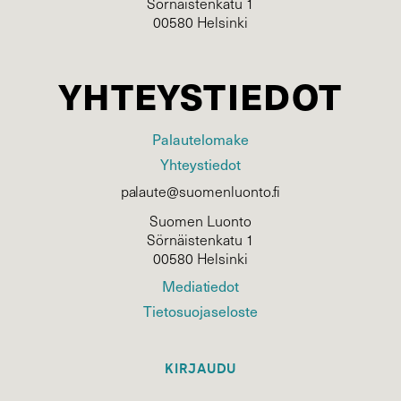
Sörnäistenkatu 1
00580 Helsinki
YHTEYSTIEDOT
Palautelomake
Yhteystiedot
palaute@suomenluonto.fi
Suomen Luonto
Sörnäistenkatu 1
00580 Helsinki
Mediatiedot
Tietosuojaseloste
KIRJAUDU