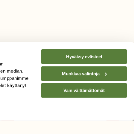
Hyväksy evästeet
an
sen median,
Muokkaa valintoja
. Kumppanimme
TILAA
SUOMEN
olet käyttänyt
Vain välttämättömät
LUONNON
UUTIS­KIRJE
Sähköpostiosoite