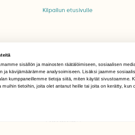
Kilpailun etusivulle
teitä
mamme sisällön ja mainosten räätälöimiseen, sosiaalisen medi
TILAAJAPALVELU
n ja kävijämäärämme analysoimiseen. Lisäksi jaamme sosiaali
-alan kumppaneillemme tietoja siitä, miten käytät sivustoamme
tilaajapalvelu@sll.fi
 muihin tietoihin, joita olet antanut heille tai joita on kerätty, kun 
(09) 228 08 210 (arkisin
klo 9-15)
Suomen
Luonto/tilaajapalvelu
Sörnäistenkatu 1
00580 Helsinki