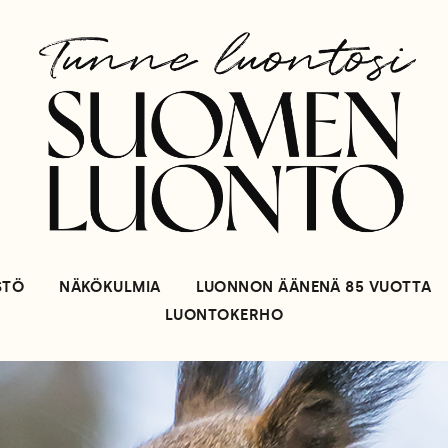
STÖ
NÄKÖKULMIA
LUONNON ÄÄNENÄ 85 VUOTTA
LUONTOKERHO