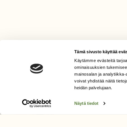
Tämä sivusto käyttää eväs
Käytämme evästeitä tarjoa
LEHTI
ominaisuuksien tukemisee
mainosalan ja analytiikka
Uusin lehti
voivat yhdistää näitä tietoja
Tilaa Suomen Luonto
heidän palvelujaan.
Tilaa digilukuoikeus
Äänestä parasta juttua
Näytä tiedot
Tilaa uutiskirje