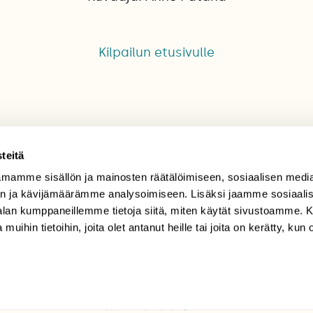
Kilpailun etusivulle
teitä
mamme sisällön ja mainosten räätälöimiseen, sosiaalisen medi
TILAAJAPALVELU
n ja kävijämäärämme analysoimiseen. Lisäksi jaamme sosiaali
-alan kumppaneillemme tietoja siitä, miten käytät sivustoamme
tilaajapalvelu@sll.fi
 muihin tietoihin, joita olet antanut heille tai joita on kerätty, kun 
(09) 228 08 210 (arkisin
klo 9-15)
Suomen
Luonto/tilaajapalvelu
Sörnäistenkatu 1