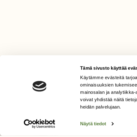
Tämä sivusto käyttää eväs
Käytämme evästeitä tarjoa
LEHTI
ominaisuuksien tukemisee
mainosalan ja analytiikka
Uusin lehti
voivat yhdistää näitä tietoja
Tilaa Suomen Luonto
heidän palvelujaan.
Tilaa digilukuoikeus
Äänestä parasta juttua
Näytä tiedot
Tilaa uutiskirje