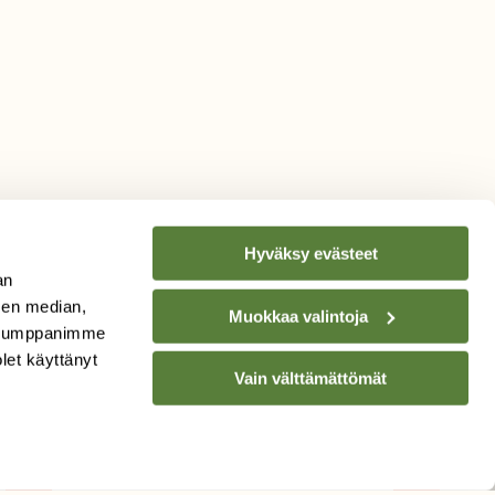
Hyväksy evästeet
an
sen median,
Muokkaa valintoja
. Kumppanimme
TILAA
SUOMEN
olet käyttänyt
Vain välttämättömät
LUONNON
UUTIS­KIRJE
Sähköpostiosoite