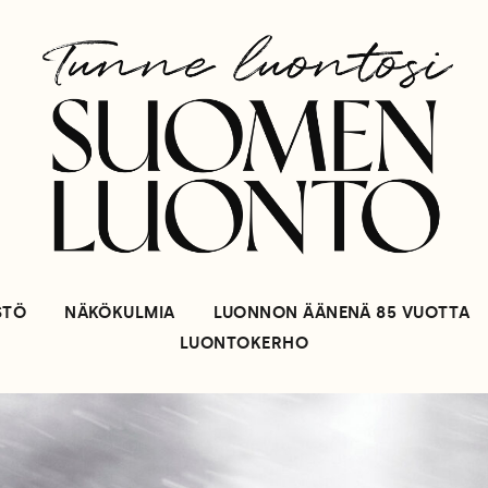
STÖ
NÄKÖKULMIA
LUONNON ÄÄNENÄ 85 VUOTTA
LUONTOKERHO