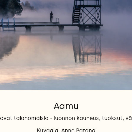
Aamu
vat taianomaisia - luonnon kauneus, tuoksut, vär
Kuvaaja: Anne Patana