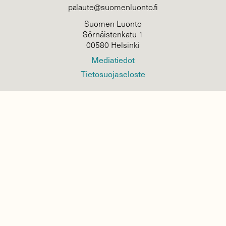
palaute@suomenluonto.fi
Suomen Luonto
Sörnäistenkatu 1
00580 Helsinki
Mediatiedot
Tietosuojaseloste
KIRJAUDU
TILAA
SUOMEN