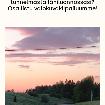
tunnelmasta lähiluonnossasi?
Osallistu valokuvakilpailuumme!