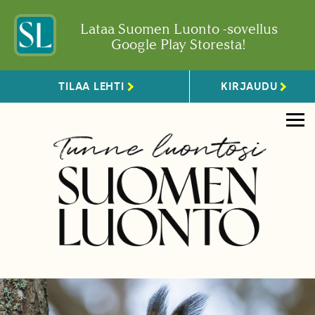
Lataa Suomen Luonto -sovellus
Google Play Storesta!
TILAA LEHTI
KIRJAUDU