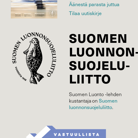
Äänestä parasta juttua
Tilaa uutiskirje
SUOMEN
LUONNON
SUOJELU­
LIITTO
Suomen Luonto -lehden
kustantaja on
Suomen
luonnonsuojelu­liitto
.