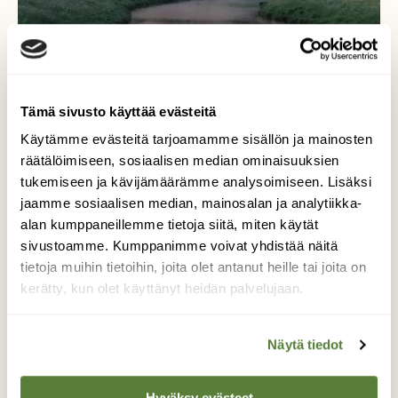
Tämä sivusto käyttää evästeitä
Käytämme evästeitä tarjoamamme sisällön ja mainosten
räätälöimiseen, sosiaalisen median ominaisuuksien
tukemiseen ja kävijämäärämme analysoimiseen. Lisäksi
jaamme sosiaalisen median, mainosalan ja analytiikka-
alan kumppaneillemme tietoja siitä, miten käytät
sivustoamme. Kumppanimme voivat yhdistää näitä
Aurajoen
tietoja muihin tietoihin, joita olet antanut heille tai joita on
kerätty, kun olet käyttänyt heidän palvelujaan.
auringonlasku
Näytä tiedot
Eräänä kesäkuisena iltana auringonlasku oli
aivan satumainen. Seisoin Aurassa Aurajoen
Hyväksy evästeet