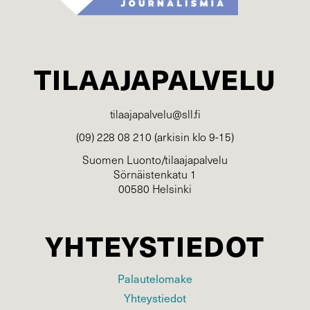
TILAAJAPALVELU
tilaajapalvelu@sll.fi
(09) 228 08 210 (arkisin klo 9-15)
Suomen Luonto/tilaajapalvelu
Sörnäistenkatu 1
00580 Helsinki
YHTEYSTIEDOT
Palautelomake
Yhteystiedot