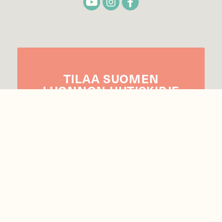
TILAA
SUOMEN
LUONNON
UUTIS­KIRJE
Sähköpostiosoite
Hyväksyn tietojeni käytön uutiskirjeen
lähettämiseen