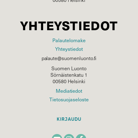
YHTEYSTIEDOT
Palautelomake
Yhteystiedot
palaute@suomenluonto.fi
Suomen Luonto
Sörnäistenkatu 1
00580 Helsinki
Mediatiedot
Tietosuojaseloste
KIRJAUDU