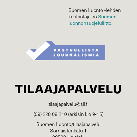
Suomen Luonto -lehden
Suomen
kustantaja on
luonnonsuojelu­liitto
.
TILAAJAPALVELU
tilaajapalvelu@sll.fi
(09) 228 08 210 (arkisin klo 9-15)
Suomen Luonto/tilaajapalvelu
Sörnäistenkatu 1
00580 Helsinki