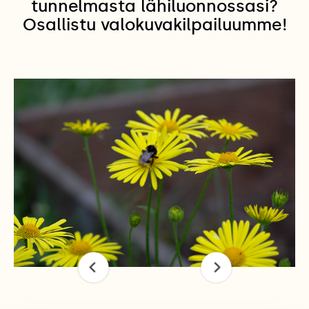
tunnelmasta lähiluonnossasi?
Osallistu valokuvakilpailuumme!