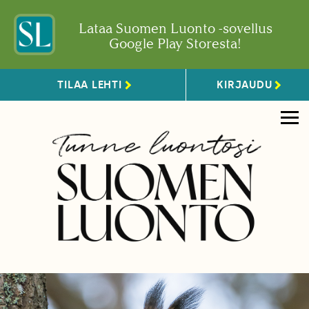
Lataa Suomen Luonto -sovellus
Google Play Storesta!
TILAA LEHTI
KIRJAUDU