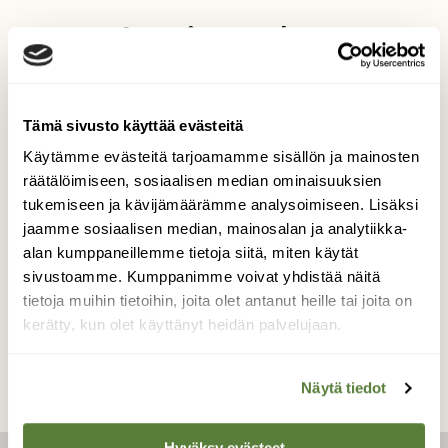
Auringolta
suojassa
Tämä sivusto käyttää evästeitä
Kuva kimalaisesta lepäämässä
Käytämme evästeitä tarjoamamme sisällön ja mainosten
keltavuohenjuurella. Joka on yksi
räätälöimiseen, sosiaalisen median ominaisuuksien
aikaisimmista kevään kukkijoista.
tukemiseen ja kävijämäärämme analysoimiseen. Lisäksi
Kuvaaja: Kukka-Maaria Rämö
jaamme sosiaalisen median, mainosalan ja analytiikka-
alan kumppaneillemme tietoja siitä, miten käytät
sivustoamme. Kumppanimme voivat yhdistää näitä
tietoja muihin tietoihin, joita olet antanut heille tai joita on
Kilpailun etusivulle
kerätty, kun olet käyttänyt heidän palvelujaan.
Näytä tiedot
Hyväksy evästeet