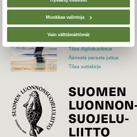
LEHTI
Muokkaa valintoja
Uusin lehti
Vain välttämättömät
Tilaa Suomen Luonto
Tilaa digilukuoikeus
Äänestä parasta juttua
Tilaa uutiskirje
SUOMEN
LUONNON
SUOJELU­
LIITTO