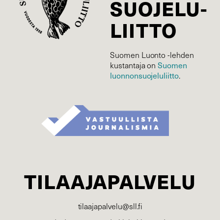
SUOJELU­
LIITTO
Suomen Luonto -lehden
Suomen
kustantaja on
luonnonsuojelu­liitto
.
TILAAJAPALVELU
tilaajapalvelu@sll.fi