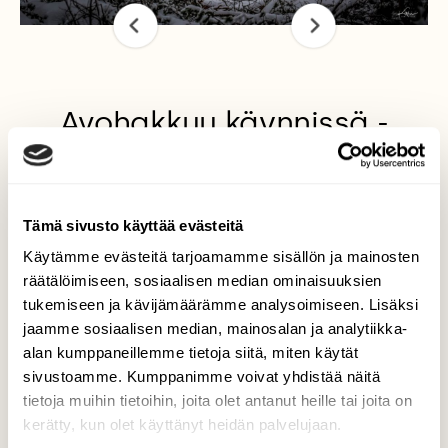
Avohakkuu käynnissä -
valitettavasti!
Lempäälässä Sääksjärvellä Hirvi-Simuna
nimisen jääkautisen luonnonmuistomerkin
Tämä sivusto käyttää evästeitä
ympäristö avohakattu, vaikka olisi pitänyt
Käytämme evästeitä tarjoamamme sisällön ja mainosten
jättää suojametsävyöhyke sen ympärille.
räätälöimiseen, sosiaalisen median ominaisuuksien
Kuvaaja: Kari Etelä
tukemiseen ja kävijämäärämme analysoimiseen. Lisäksi
jaamme sosiaalisen median, mainosalan ja analytiikka-
alan kumppaneillemme tietoja siitä, miten käytät
sivustoamme. Kumppanimme voivat yhdistää näitä
Kilpailun etusivulle
tietoja muihin tietoihin, joita olet antanut heille tai joita on
kerätty, kun olet käyttänyt heidän palvelujaan.