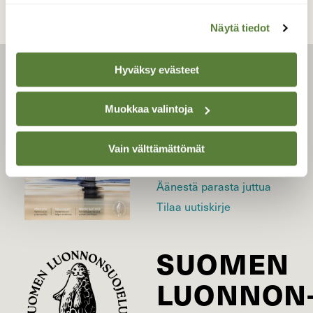
Näytä tiedot
Hyväksy evästeet
LEHTI
Muokkaa valintoja
Uusin lehti
Tilaa Suomen Luonto
Vain välttämättömät
Tilaa digilukuoikeus
Äänestä parasta juttua
Tilaa uutiskirje
SUOMEN
LUONNON