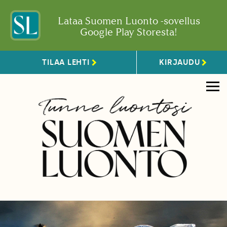
Lataa Suomen Luonto -sovellus
Google Play Storesta!
TILAA LEHTI
KIRJAUDU