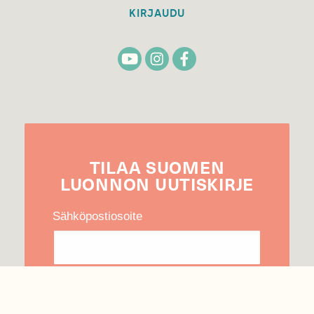
KIRJAUDU
TILAA
SUOMEN
LUONNON
UUTIS­KIRJE
Sähköpostiosoite
Hyväksyn tietojeni käytön uutiskirjeen
lähettämiseen