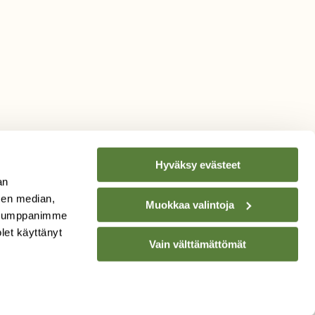
Hyväksy evästeet
an
sen median,
Muokkaa valintoja
. Kumppanimme
TILAA
SUOMEN
olet käyttänyt
Vain välttämättömät
LUONNON
UUTIS­KIRJE
Sähköpostiosoite