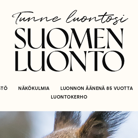
STÖ
NÄKÖKULMIA
LUONNON ÄÄNENÄ 85 VUOTTA
LUONTOKERHO