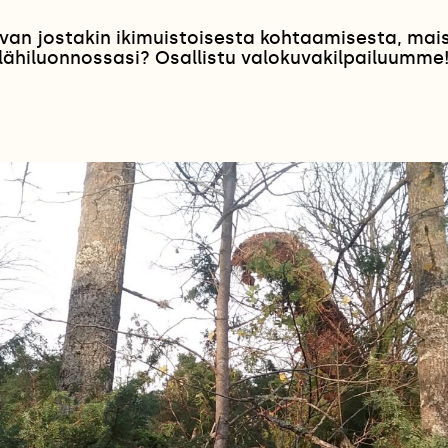
van jostakin ikimuistoisesta kohtaamisesta, ma
lähiluonnossasi? Osallistu valokuvakilpailuumme