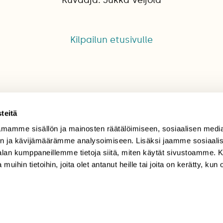
Kilpailun etusivulle
teitä
mamme sisällön ja mainosten räätälöimiseen, sosiaalisen medi
TILAAJAPALVELU
n ja kävijämäärämme analysoimiseen. Lisäksi jaamme sosiaali
-alan kumppaneillemme tietoja siitä, miten käytät sivustoamme
tilaajapalvelu@sll.fi
 muihin tietoihin, joita olet antanut heille tai joita on kerätty, kun 
(09) 228 08 210 (arkisin
klo 9-15)
Suomen
Luonto/tilaajapalvelu