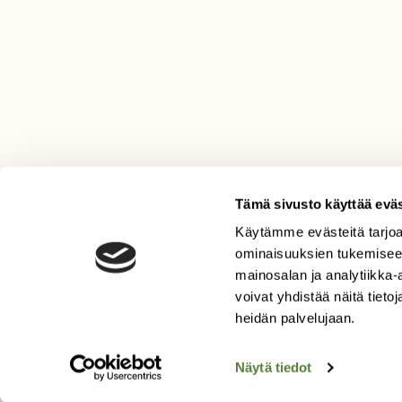
Tämä sivusto käyttää eväs
Käytämme evästeitä tarjoa
LEHTI
ominaisuuksien tukemisee
mainosalan ja analytiikka
Uusin lehti
voivat yhdistää näitä tietoja
Tilaa Suomen Luonto
heidän palvelujaan.
Tilaa digilukuoikeus
Äänestä parasta juttua
Näytä tiedot
Tilaa uutiskirje