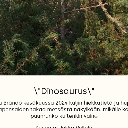
\"Dinosaurus\"
Brändö kesäkuussa 2024 kuljin hiekkatietä ja hup
japensaiden takaa metsästä näkyikään..mikälie ka
puunrunko kuitenkin vain☺️
Kuvaaja: Jukka Veijola