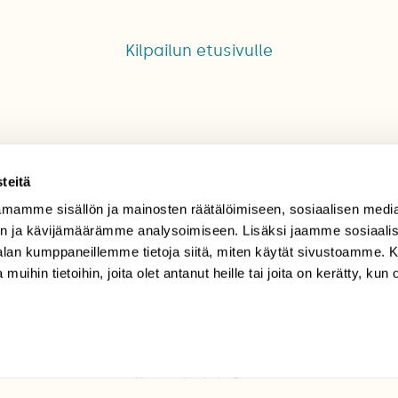
Kilpailun etusivulle
teitä
mamme sisällön ja mainosten räätälöimiseen, sosiaalisen medi
TILAAJAPALVELU
n ja kävijämäärämme analysoimiseen. Lisäksi jaamme sosiaali
-alan kumppaneillemme tietoja siitä, miten käytät sivustoamme
tilaajapalvelu@sll.fi
 muihin tietoihin, joita olet antanut heille tai joita on kerätty, kun 
(09) 228 08 210 (arkisin
klo 9-15)
Suomen
Luonto/tilaajapalvelu
Sörnäistenkatu 1