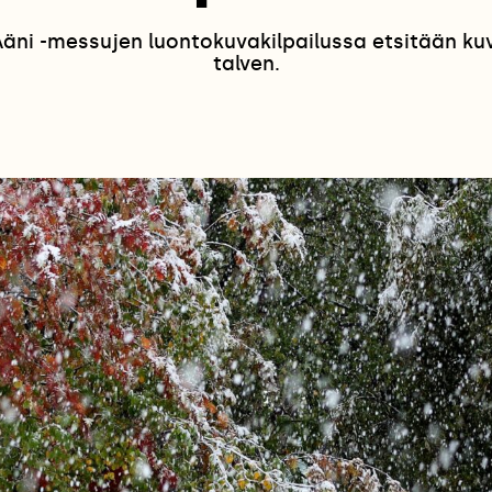
ni -messujen luontokuvakilpailussa etsitään kuvia
talven.