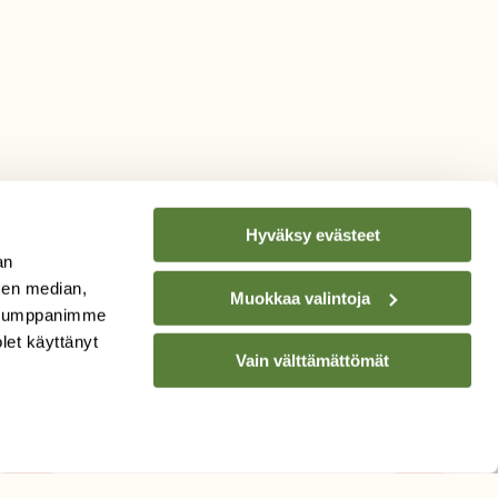
Hyväksy evästeet
an
sen median,
Muokkaa valintoja
. Kumppanimme
TILAA
SUOMEN
olet käyttänyt
Vain välttämättömät
LUONNON
UUTIS­KIRJE
Sähköpostiosoite