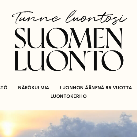
STÖ
NÄKÖKULMIA
LUONNON ÄÄNENÄ 85 VUOTTA
LUONTOKERHO