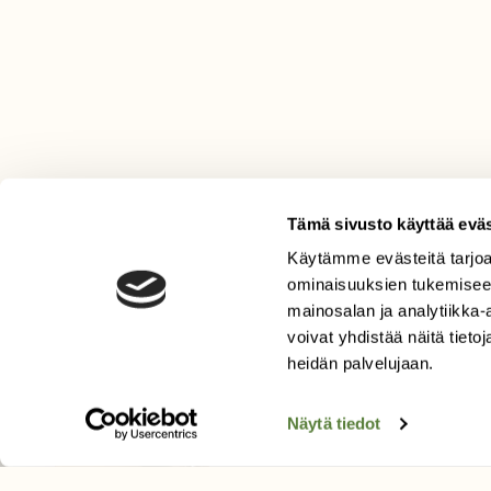
Tämä sivusto käyttää eväs
Käytämme evästeitä tarjoa
LEHTI
ominaisuuksien tukemisee
mainosalan ja analytiikka
Uusin lehti
voivat yhdistää näitä tietoja
Tilaa Suomen Luonto
heidän palvelujaan.
Tilaa digilukuoikeus
Äänestä parasta juttua
Näytä tiedot
Tilaa uutiskirje