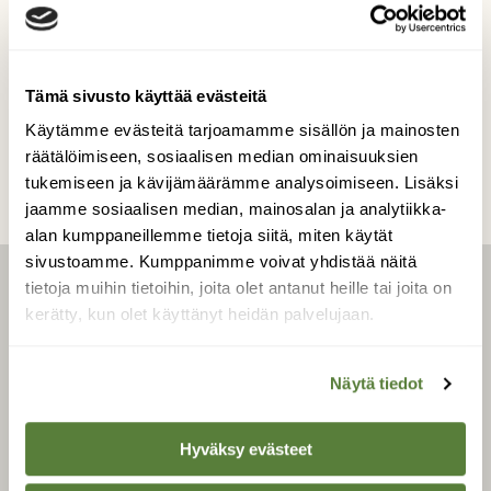
Kuvaaja: Timo Mylläri
Tämä sivusto käyttää evästeitä
Kilpailun etusivulle
Käytämme evästeitä tarjoamamme sisällön ja mainosten
räätälöimiseen, sosiaalisen median ominaisuuksien
tukemiseen ja kävijämäärämme analysoimiseen. Lisäksi
jaamme sosiaalisen median, mainosalan ja analytiikka-
alan kumppaneillemme tietoja siitä, miten käytät
sivustoamme. Kumppanimme voivat yhdistää näitä
tietoja muihin tietoihin, joita olet antanut heille tai joita on
LEHTI
kerätty, kun olet käyttänyt heidän palvelujaan.
Uusin lehti
Näytä tiedot
Tilaa Suomen Luonto
Tilaa digilukuoikeus
Hyväksy evästeet
Äänestä parasta juttua