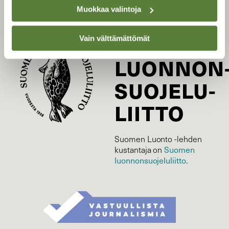
Tilaa uutiskirje
Muokkaa valintoja
SUOMEN
Vain välttämättömät
LUONNON
SUOJELU­
LIITTO
Suomen Luonto -lehden
Suomen
kustantaja on
luonnonsuojelu­liitto
.