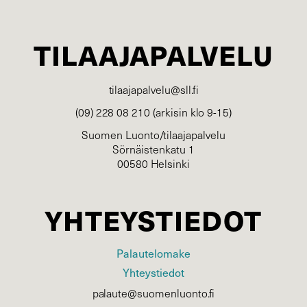
TILAAJAPALVELU
tilaajapalvelu@sll.fi
(09) 228 08 210 (arkisin klo 9-15)
Suomen Luonto/tilaajapalvelu
Sörnäistenkatu 1
00580 Helsinki
YHTEYSTIEDOT
Palautelomake
Yhteystiedot
palaute@suomenluonto.fi