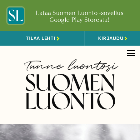
Lataa Suomen Luonto -sovellus
Google Play Storesta!
TILAA LEHTI
KIRJAUDU