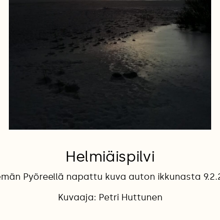
Helmiäispilvi
emän Pyöreellä napattu kuva auton ikkunasta 9.2.
Kuvaaja: Petri Huttunen