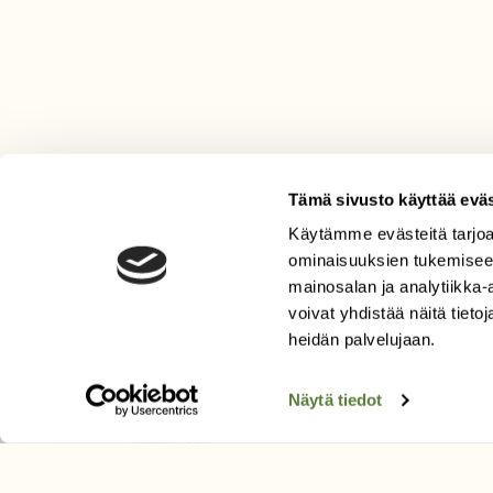
Tämä sivusto käyttää eväs
Käytämme evästeitä tarjoa
LEHTI
ominaisuuksien tukemisee
mainosalan ja analytiikka
Uusin lehti
voivat yhdistää näitä tietoja
Tilaa Suomen Luonto
heidän palvelujaan.
Tilaa digilukuoikeus
Äänestä parasta juttua
Näytä tiedot
Tilaa uutiskirje