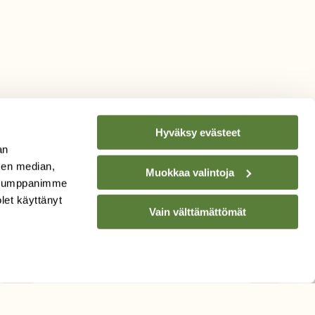
Hyväksy evästeet
an
sen median,
Muokkaa valintoja
. Kumppanimme
TILAA
SUOMEN
olet käyttänyt
Vain välttämättömät
LUONNON
UUTIS­KIRJE
Sähköpostiosoite