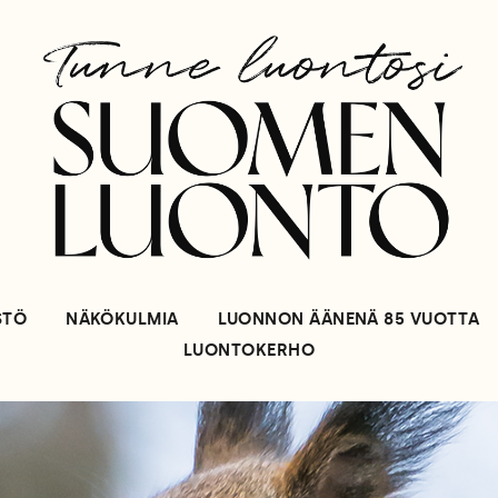
STÖ
NÄKÖKULMIA
LUONNON ÄÄNENÄ 85 VUOTTA
LUONTOKERHO