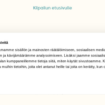
Kilpailun etusivulle
teitä
mamme sisällön ja mainosten räätälöimiseen, sosiaalisen medi
TILAAJAPALVELU
n ja kävijämäärämme analysoimiseen. Lisäksi jaamme sosiaali
-alan kumppaneillemme tietoja siitä, miten käytät sivustoamme
tilaajapalvelu@sll.fi
 muihin tietoihin, joita olet antanut heille tai joita on kerätty, kun 
(09) 228 08 210 (arkisin
klo 9-15)
Suomen
Luonto/tilaajapalvelu
Sörnäistenkatu 1
00580 Helsinki