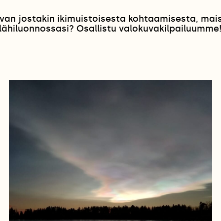
van jostakin ikimuistoisesta kohtaamisesta, ma
lähiluonnossasi? Osallistu valokuvakilpailuumme