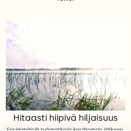
Hitaasti hiipivä hiljaisuus
Ensimmäisiä työmatkoja kesäloman jälkeen,