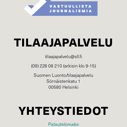
TILAAJAPALVELU
tilaajapalvelu@sll.fi
(09) 228 08 210 (arkisin klo 9-15)
Suomen Luonto/tilaajapalvelu
Sörnäistenkatu 1
00580 Helsinki
YHTEYSTIEDOT
Palautelomake