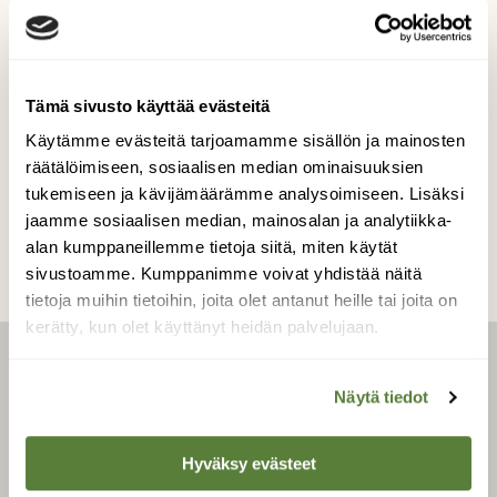
arki meinaa vyöryä päälle. Pysähdyn. Istun
rannalle ja rauha laskeutuu. Muistan tämän.
Kuvaaja: Maarit Toroskainen
Tämä sivusto käyttää evästeitä
Käytämme evästeitä tarjoamamme sisällön ja mainosten
räätälöimiseen, sosiaalisen median ominaisuuksien
Kilpailun etusivulle
tukemiseen ja kävijämäärämme analysoimiseen. Lisäksi
jaamme sosiaalisen median, mainosalan ja analytiikka-
alan kumppaneillemme tietoja siitä, miten käytät
sivustoamme. Kumppanimme voivat yhdistää näitä
tietoja muihin tietoihin, joita olet antanut heille tai joita on
kerätty, kun olet käyttänyt heidän palvelujaan.
LEHTI
Näytä tiedot
Uusin lehti
Hyväksy evästeet
Tilaa Suomen Luonto