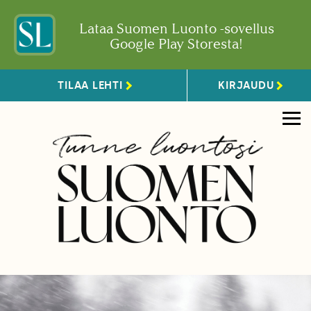
Lataa Suomen Luonto -sovellus
Google Play Storesta!
TILAA LEHTI
KIRJAUDU