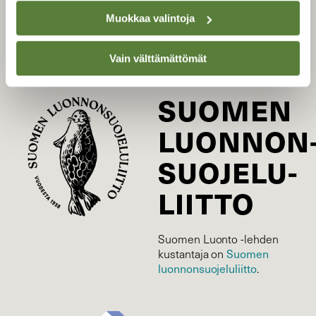
Tilaa digilukuoikeus
Muokkaa valintoja
Äänestä parasta juttua
Tilaa uutiskirje
Vain välttämättömät
SUOMEN
LUONNON
SUOJELU­
LIITTO
Suomen Luonto -lehden
Suomen
kustantaja on
luonnonsuojelu­liitto
.