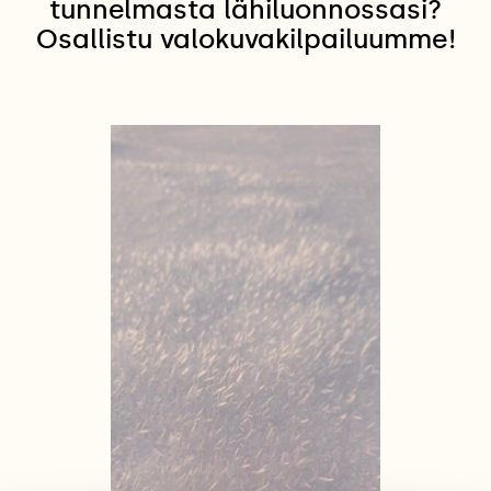
tunnelmasta lähiluonnossasi?
Osallistu valokuvakilpailuumme!