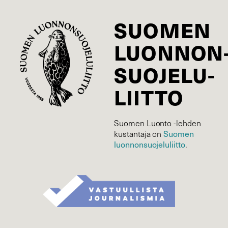
SUOMEN
LUONNON
SUOJELU­
LIITTO
Suomen Luonto -lehden
Suomen
kustantaja on
luonnonsuojelu­liitto
.