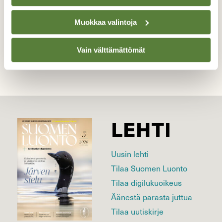
Muokkaa valintoja
Kilpailun etusivulle
Vain välttämättömät
LEHTI
Uusin lehti
Tilaa Suomen Luonto
Tilaa digilukuoikeus
Äänestä parasta juttua
Tilaa uutiskirje