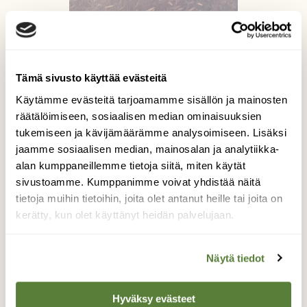
Tämä sivusto käyttää evästeitä
Käytämme evästeitä tarjoamamme sisällön ja mainosten
räätälöimiseen, sosiaalisen median ominaisuuksien
tukemiseen ja kävijämäärämme analysoimiseen. Lisäksi
jaamme sosiaalisen median, mainosalan ja analytiikka-
alan kumppaneillemme tietoja siitä, miten käytät
sivustoamme. Kumppanimme voivat yhdistää näitä
tietoja muihin tietoihin, joita olet antanut heille tai joita on
Höyhenlumi
kerätty, kun olet käyttänyt heidän palvelujaan.
Joulukuussa järven jää oli päällystetty
Näytä tiedot
lumihöyhenillä.
Kuvaaja: Leena Milevski
Hyväksy evästeet