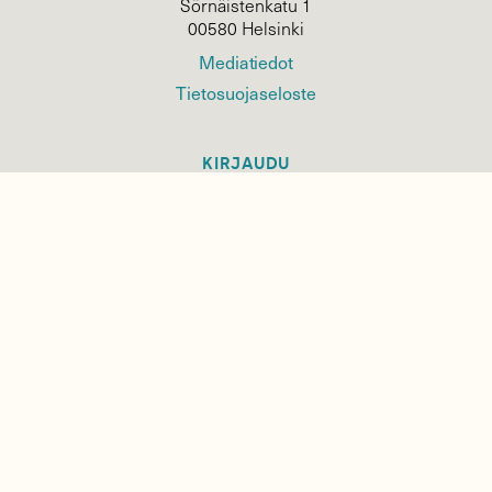
Sörnäistenkatu 1
00580 Helsinki
Mediatiedot
Tietosuojaseloste
KIRJAUDU
TILAA
SUOMEN
LUONNON
UUTIS­KIRJE
Sähköpostiosoite