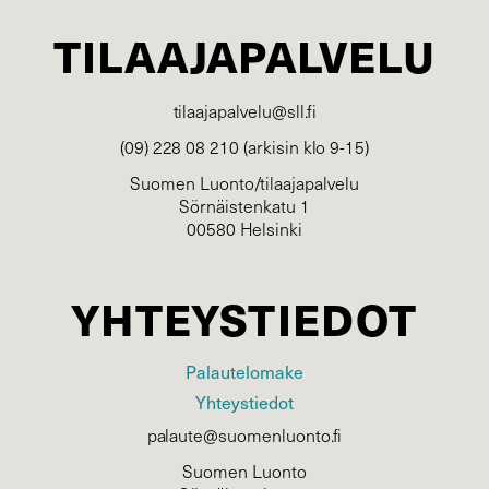
TILAAJAPALVELU
tilaajapalvelu@sll.fi
(09) 228 08 210 (arkisin klo 9-15)
Suomen Luonto/tilaajapalvelu
Sörnäistenkatu 1
00580 Helsinki
YHTEYSTIEDOT
Palautelomake
Yhteystiedot
palaute@suomenluonto.fi
Suomen Luonto