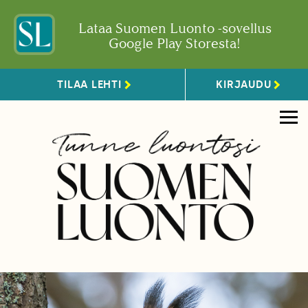
Lataa Suomen Luonto -sovellus
Google Play Storesta!
TILAA LEHTI
KIRJAUDU